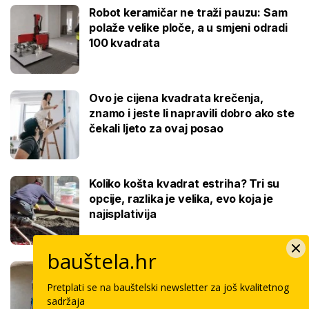
Robot keramičar ne traži pauzu: Sam
polaže velike ploče, a u smjeni odradi
100 kvadrata
Ovo je cijena kvadrata krečenja,
znamo i jeste li napravili dobro ako ste
čekali ljeto za ovaj posao
Koliko košta kvadrat estriha? Tri su
opcije, razlika je velika, evo koja je
najisplativija
bauštela.hr
Robotski stroj za žbukanje: Za 8 sati
odradi i do 400 kvadrata, a prate ga
Pretplati se na bauštelski newsletter za još kvalitetnog
samo dva bauštelca
sadržaja