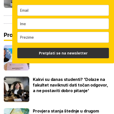
Pročitaj još
Na maturi ostvarili 100 posto iz
Pretplati se na newsletter
potpuno različitih predmeta: Stižu iz
iste škole, a evo gdje nastavljaju
Kakvi su danas studenti? 'Dolaze na
fakultet naviknuti dati točan odgovor,
a ne postaviti dobro pitanje'
Provjera stanja štednje u drugom