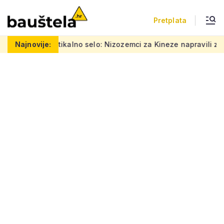
Pretplata
areno vertikalno selo: Nizozemci za Kineze napravili zgradu ko
Najnovije: