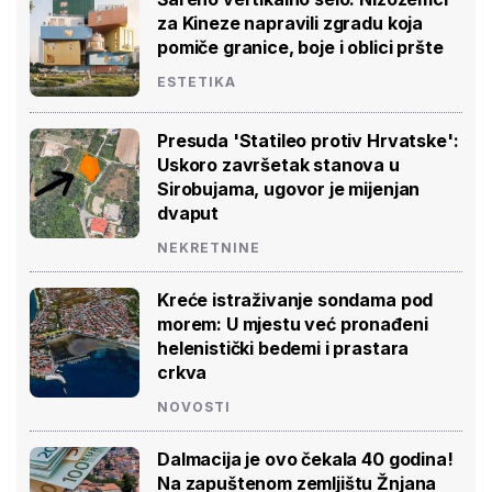
za Kineze napravili zgradu koja
pomiče granice, boje i oblici pršte
ESTETIKA
Presuda 'Statileo protiv Hrvatske':
Uskoro završetak stanova u
Sirobujama, ugovor je mijenjan
dvaput
NEKRETNINE
Kreće istraživanje sondama pod
morem: U mjestu već pronađeni
helenistički bedemi i prastara
crkva
NOVOSTI
Dalmacija je ovo čekala 40 godina!
Na zapuštenom zemljištu Žnjana