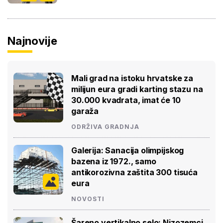
Najnovije
Mali grad na istoku hrvatske za
milijun eura gradi karting stazu na
30.000 kvadrata, imat će 10
garaža
ODRŽIVA GRADNJA
Galerija: Sanacija olimpijskog
bazena iz 1972., samo
antikorozivna zaštita 300 tisuća
eura
NOVOSTI
Šareno vertikalno selo: Nizozemci