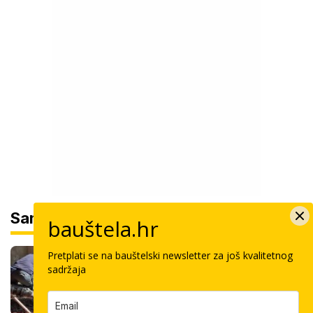
Sam svoj majstor
bauštela.hr
Koliko košta kvadrat estriha? Tri su
Pretplati se na bauštelski newsletter za još kvalitetnog
opcije, razlika je velika, evo koja je
sadržaja
najisplativija