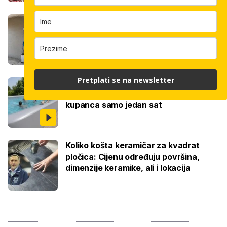
Robotski stroj za žbukanje: Za 8 sati
odradi i do 400 kvadrata, a prate ga
samo dva bauštelca
Pretplati se na newsletter
Stigla nova generacija kućnih bazena!
Po rubu možete hodati, a od kutije do
kupanca samo jedan sat
Koliko košta keramičar za kvadrat
pločica: Cijenu određuju površina,
dimenzije keramike, ali i lokacija