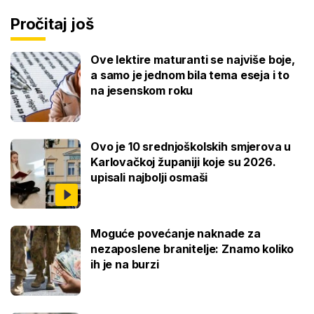
Pročitaj još
Ove lektire maturanti se najviše boje,
a samo je jednom bila tema eseja i to
na jesenskom roku
Ovo je 10 srednjoškolskih smjerova u
Karlovačkoj županiji koje su 2026.
upisali najbolji osmaši
Moguće povećanje naknade za
nezaposlene branitelje: Znamo koliko
ih je na burzi