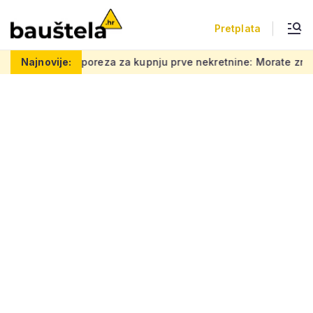
Pretplata
u prve nekretnine: Morate znati ovih 5 stvari, bez njih ništa
Najnovije: