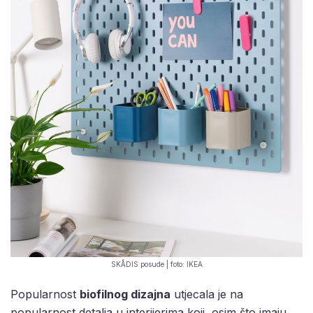
SKÅDIS posude | foto: IKEA
Popularnost
biofilnog dizajna
utjecala je na
popularnost detalja u interijerima koji, osim što imaju