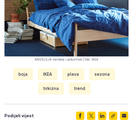
ÄNGSLILJA navlaka i jastučnice | foto: IKEA
boja
IKEA
plava
sezona
tirkizna
trend
Podijeli vijest