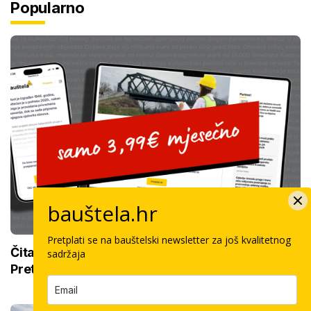
Popularno
bauštela.hr
Pretplati se na bauštelski newsletter za još kvalitetnog
Čitajte bauštela.hr cijelo ljeto uz posebnu cijenu:
sadržaja
Pretplatite se za samo 3,99 € mjesečno