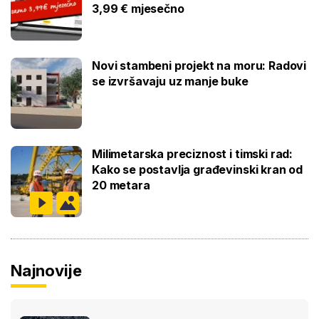
3,99 € mjesečno
Novi stambeni projekt na moru: Radovi
se izvršavaju uz manje buke
Milimetarska preciznost i timski rad:
Kako se postavlja građevinski kran od
20 metara
Najnovije