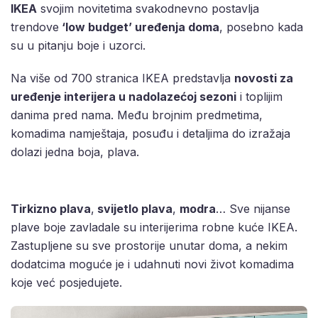
IKEA
svojim novitetima svakodnevno postavlja
trendove
‘low budget’ uređenja doma
, posebno kada
su u pitanju boje i uzorci.
Na više od 700 stranica IKEA predstavlja
novosti za
uređenje interijera u nadolazećoj sezoni
i toplijim
danima pred nama. Među brojnim predmetima,
komadima namještaja, posuđu i detaljima do izražaja
dolazi jedna boja, plava.
Tirkizno plava
,
svijetlo plava
,
modra
… Sve nijanse
plave boje zavladale su interijerima robne kuće IKEA.
Zastupljene su sve prostorije unutar doma, a nekim
dodatcima moguće je i udahnuti novi život komadima
koje već posjedujete.