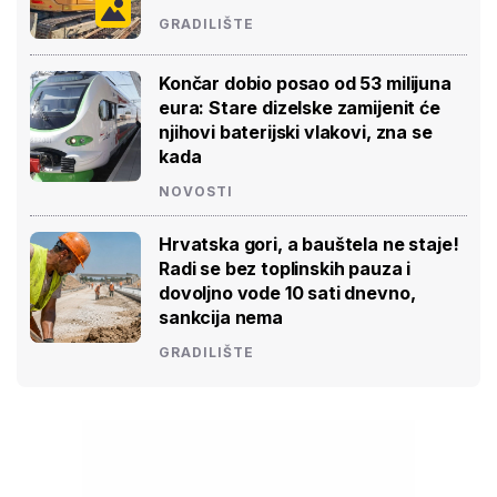
GRADILIŠTE
Končar dobio posao od 53 milijuna
eura: Stare dizelske zamijenit će
njihovi baterijski vlakovi, zna se
kada
NOVOSTI
Hrvatska gori, a bauštela ne staje!
Radi se bez toplinskih pauza i
dovoljno vode 10 sati dnevno,
sankcija nema
GRADILIŠTE