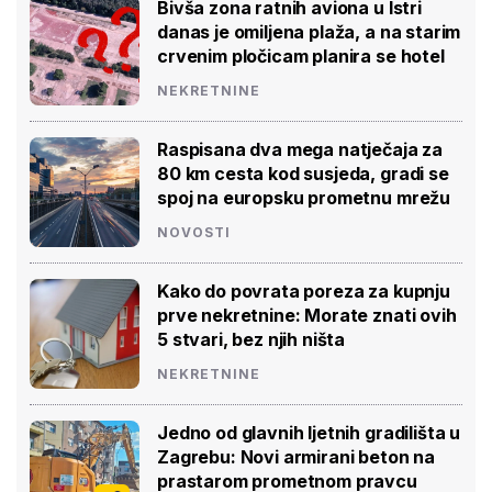
Bivša zona ratnih aviona u Istri
danas je omiljena plaža, a na starim
crvenim pločicam planira se hotel
NEKRETNINE
Raspisana dva mega natječaja za
80 km cesta kod susjeda, gradi se
spoj na europsku prometnu mrežu
NOVOSTI
Kako do povrata poreza za kupnju
prve nekretnine: Morate znati ovih
5 stvari, bez njih ništa
NEKRETNINE
Jedno od glavnih ljetnih gradilišta u
Zagrebu: Novi armirani beton na
prastarom prometnom pravcu