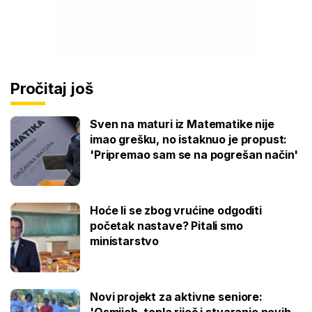
Pročitaj još
Sven na maturi iz Matematike nije
imao grešku, no istaknuo je propust:
'Pripremao sam se na pogrešan način'
Hoće li se zbog vrućine odgoditi
početak nastave? Pitali smo
ministarstvo
Novi projekt za aktivne seniore:
'Osmijeh, topla riječ i stvaranje novih