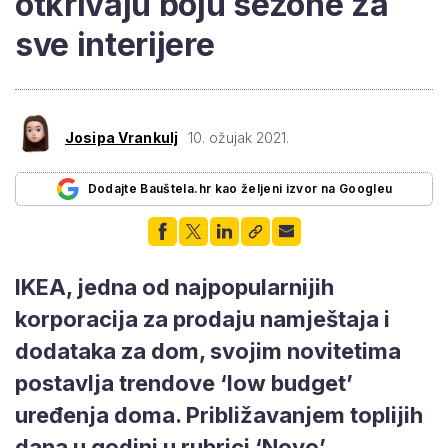
otkrivaju boju sezone za
sve interijere
Josipa Vrankulj
10. ožujak 2021.
Dodajte Bauštela.hr kao željeni izvor na Googleu
IKEA, jedna od najpopularnijih
korporacija za prodaju namještaja i
dodataka za dom, svojim novitetima
postavlja trendove ‘low budget’
uređenja doma. Približavanjem toplijih
dana u godini u rubrici ‘Novo’