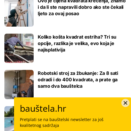
Ovo je cijena kvadrata krečenja, znamo
i da li ste napravili dobro ako ste čekali
ljeto za ovaj posao
Koliko košta kvadrat estriha? Tri su
opcije, razlika je velika, evo koja je
najisplativija
Robotski stroj za žbukanje: Za 8 sati
odradi i do 400 kvadrata, a prate ga
samo dva bauštelca
bauštela.hr
Stigla nova generacija kućnih bazena!
Po rubu možete hodati, a od kutije do
Pretplati se na bauštelski newsletter za još
kupanca samo jedan sat
kvalitetnog sadržaja