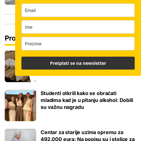
Pročitaj još
Promjena prakse za sve SC-ove, kršili
su zakon? Za jedan nam je potvrđeno
Pretplati se na newsletter
Studenti otkrili kako se obraćati
mladima kad je u pitanju alkohol: Dobili
su važnu nagradu
Centar za starije uzima opremu za
492.000 eura: Na popisu su i stolice za