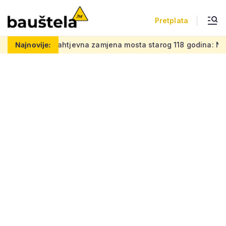
Pretplata
 posao
Najnovije:
Zahtjevna zamjena mosta starog 118 godina: Novi čel