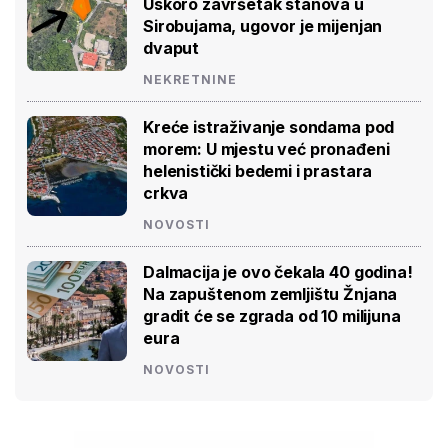
Uskoro završetak stanova u
Sirobujama, ugovor je mijenjan
dvaput
NEKRETNINE
Kreće istraživanje sondama pod
morem: U mjestu već pronađeni
helenistički bedemi i prastara
crkva
NOVOSTI
Dalmacija je ovo čekala 40 godina!
Na zapuštenom zemljištu Žnjana
gradit će se zgrada od 10 milijuna
eura
NOVOSTI