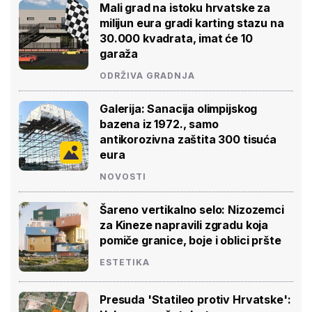
Mali grad na istoku hrvatske za
milijun eura gradi karting stazu na
30.000 kvadrata, imat će 10
garaža
ODRŽIVA GRADNJA
Galerija: Sanacija olimpijskog
bazena iz 1972., samo
antikorozivna zaštita 300 tisuća
eura
NOVOSTI
Šareno vertikalno selo: Nizozemci
za Kineze napravili zgradu koja
pomiče granice, boje i oblici pršte
ESTETIKA
Presuda 'Statileo protiv Hrvatske':