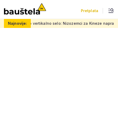
Pretplata
Šareno vertikalno selo: Nizozemci za Kineze napravili zgrad
Najnovije: