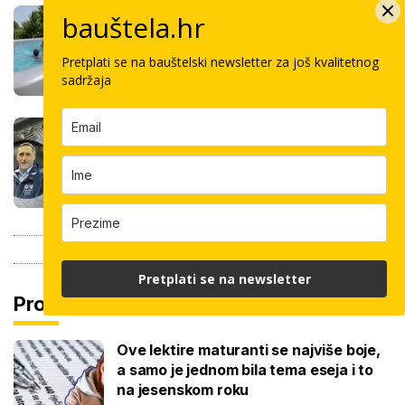
Stigla nova generacija kućnih bazena!
bauštela.hr
Po rubu možete hodati, a od kutije do
kupanca samo jedan sat
Pretplati se na bauštelski newsletter za još kvalitetnog
sadržaja
Koliko košta keramičar za kvadrat
pločica: Cijenu određuju površina,
dimenzije keramike, ali i lokacija
Pretplati se na newsletter
Pročitaj još
Ove lektire maturanti se najviše boje,
a samo je jednom bila tema eseja i to
na jesenskom roku