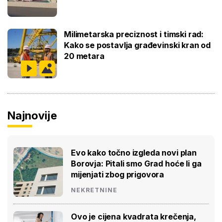
Milimetarska preciznost i timski rad:
Kako se postavlja građevinski kran od
20 metara
Najnovije
Evo kako točno izgleda novi plan
Borovja: Pitali smo Grad hoće li ga
mijenjati zbog prigovora
NEKRETNINE
Ovo je cijena kvadrata krečenja,