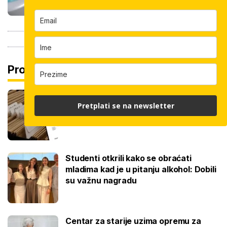
Pročitaj još
Promjena prakse za sve SC-ove, kršili
Pretplati se na newsletter
su zakon? Za jedan nam je potvrđeno
Studenti otkrili kako se obraćati
mladima kad je u pitanju alkohol: Dobili
su važnu nagradu
Centar za starije uzima opremu za