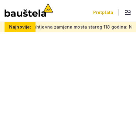
Pretplata
posao
Najnovije:
Zahtjevna zamjena mosta starog 118 godina: Novi čel