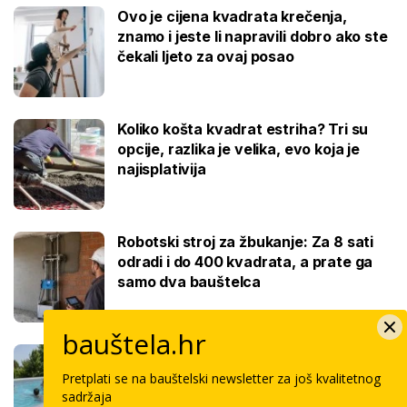
Ovo je cijena kvadrata krečenja,
znamo i jeste li napravili dobro ako ste
čekali ljeto za ovaj posao
Koliko košta kvadrat estriha? Tri su
opcije, razlika je velika, evo koja je
najisplativija
Robotski stroj za žbukanje: Za 8 sati
odradi i do 400 kvadrata, a prate ga
samo dva bauštelca
bauštela.hr
Stigla nova generacija kućnih bazena!
Po rubu možete hodati, a od kutije do
Pretplati se na bauštelski newsletter za još kvalitetnog
kupanca samo jedan sat
sadržaja