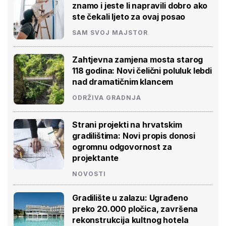
znamo i jeste li napravili dobro ako
ste čekali ljeto za ovaj posao
SAM SVOJ MAJSTOR
Zahtjevna zamjena mosta starog
118 godina: Novi čelični poluluk lebdi
nad dramatičnim klancem
ODRŽIVA GRADNJA
Strani projekti na hrvatskim
gradilištima: Novi propis donosi
ogromnu odgovornost za
projektante
NOVOSTI
Gradilište u zalazu: Ugrađeno
preko 20.000 pločica, završena
rekonstrukcija kultnog hotela