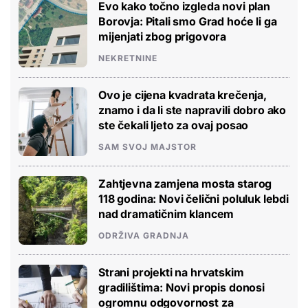
Evo kako točno izgleda novi plan
Borovja: Pitali smo Grad hoće li ga
mijenjati zbog prigovora
NEKRETNINE
Ovo je cijena kvadrata krečenja,
znamo i da li ste napravili dobro ako
ste čekali ljeto za ovaj posao
SAM SVOJ MAJSTOR
Zahtjevna zamjena mosta starog
118 godina: Novi čelični poluluk lebdi
nad dramatičnim klancem
ODRŽIVA GRADNJA
Strani projekti na hrvatskim
gradilištima: Novi propis donosi
ogromnu odgovornost za