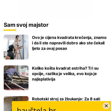
Sam svoj majstor
Ovo je cijena kvadrata krečenja, znamo
i da li ste napravili dobro ako ste čekali
ljeto za ovaj posao
Koliko košta kvadrat estriha? Tri su
opcije, razlika je velika, evo koja je
najisplativija
Robotski stroj za žbukanje: Za 8 sati
odradi i do 400 kvadrata, a prate ga
bauštela.hr
samo dva bauštelca