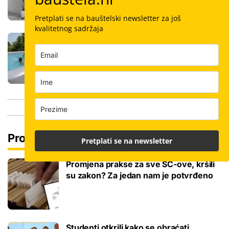
Pretplati se na bauštelski newsletter za još
kvalitetnog sadržaja
Stigla nova generacija kućnih bazena!
Po rubu možete hodati, a od kutije do
kupanca samo jedan sat
Pročitaj još
Pretplati se na newsletter
Promjena prakse za sve SC-ove, kršili
su zakon? Za jedan nam je potvrđeno
Studenti otkrili kako se obraćati