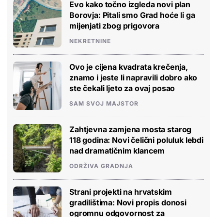
Evo kako točno izgleda novi plan
Borovja: Pitali smo Grad hoće li ga
mijenjati zbog prigovora
NEKRETNINE
Ovo je cijena kvadrata krečenja,
znamo i jeste li napravili dobro ako
ste čekali ljeto za ovaj posao
SAM SVOJ MAJSTOR
Zahtjevna zamjena mosta starog
118 godina: Novi čelični poluluk lebdi
nad dramatičnim klancem
ODRŽIVA GRADNJA
Strani projekti na hrvatskim
gradilištima: Novi propis donosi
ogromnu odgovornost za