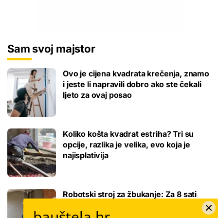
Sam svoj majstor
Ovo je cijena kvadrata krečenja, znamo
i jeste li napravili dobro ako ste čekali
ljeto za ovaj posao
Koliko košta kvadrat estriha? Tri su
opcije, razlika je velika, evo koja je
najisplativija
Robotski stroj za žbukanje: Za 8 sati
odradi i do 400 kvadrata, a prate ga
bauštela.hr
samo dva bauštelca