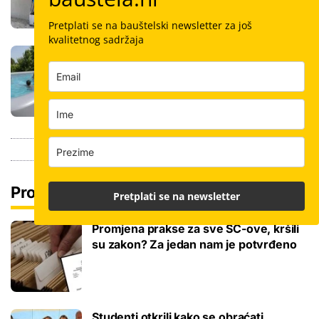
Pretplati se na bauštelski newsletter za još
kvalitetnog sadržaja
Stigla nova generacija kućnih bazena!
Po rubu možete hodati, a od kutije do
kupanca samo jedan sat
Pročitaj još
Pretplati se na newsletter
Promjena prakse za sve SC-ove, kršili
su zakon? Za jedan nam je potvrđeno
Studenti otkrili kako se obraćati