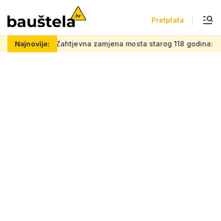
Pretplata
j posao
Najnovije:
Zahtjevna zamjena mosta starog 118 godina: Novi če