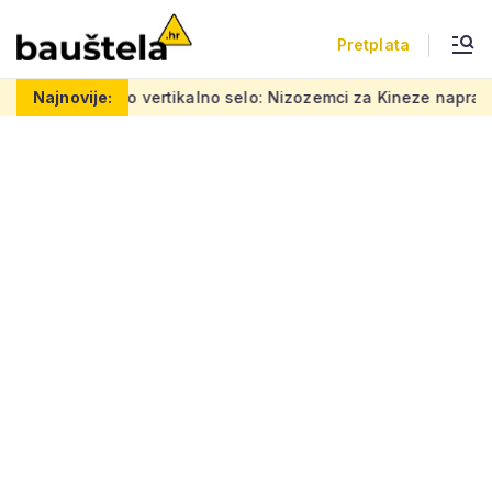
Pretplata
ra
Najnovije:
Šareno vertikalno selo: Nizozemci za Kineze napravili zgr