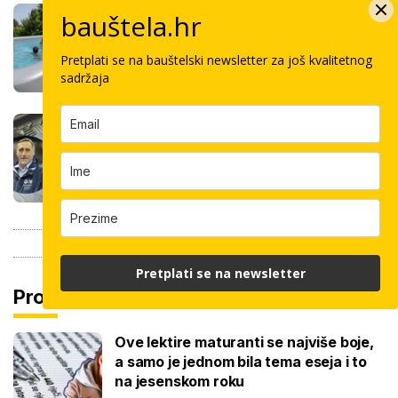
Stigla nova generacija kućnih bazena!
bauštela.hr
Po rubu možete hodati, a od kutije do
kupanca samo jedan sat
Pretplati se na bauštelski newsletter za još kvalitetnog
sadržaja
Koliko košta keramičar za kvadrat
pločica: Cijenu određuju površina,
dimenzije keramike, ali i lokacija
Pretplati se na newsletter
Pročitaj još
Ove lektire maturanti se najviše boje,
a samo je jednom bila tema eseja i to
na jesenskom roku