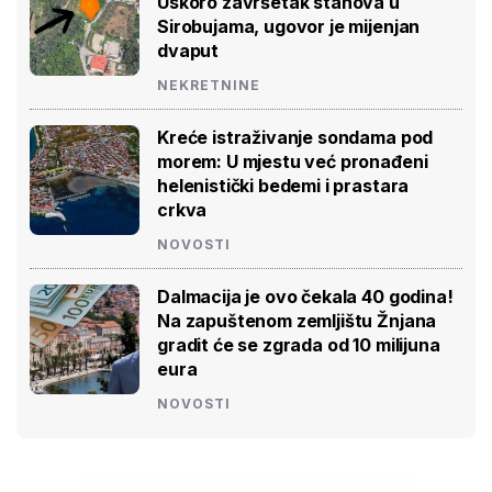
Uskoro završetak stanova u
Sirobujama, ugovor je mijenjan
dvaput
NEKRETNINE
Kreće istraživanje sondama pod
morem: U mjestu već pronađeni
helenistički bedemi i prastara
crkva
NOVOSTI
Dalmacija je ovo čekala 40 godina!
Na zapuštenom zemljištu Žnjana
gradit će se zgrada od 10 milijuna
eura
NOVOSTI