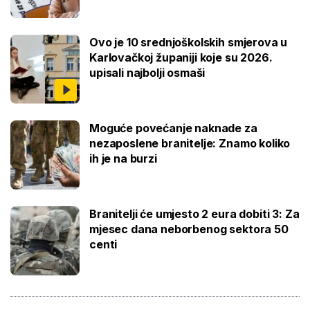
Ovo je 10 srednjoškolskih smjerova u
Karlovačkoj županiji koje su 2026.
upisali najbolji osmaši
Moguće povećanje naknade za
nezaposlene branitelje: Znamo koliko
ih je na burzi
Branitelji će umjesto 2 eura dobiti 3: Za
mjesec dana neborbenog sektora 50
centi