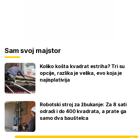
Sam svoj majstor
Koliko košta kvadrat estriha? Tri su
opcije, razlika je velika, evo koja je
najisplativija
Robotski stroj za žbukanje: Za 8 sati
odradi i do 400 kvadrata, a prate ga
samo dva bauštelca