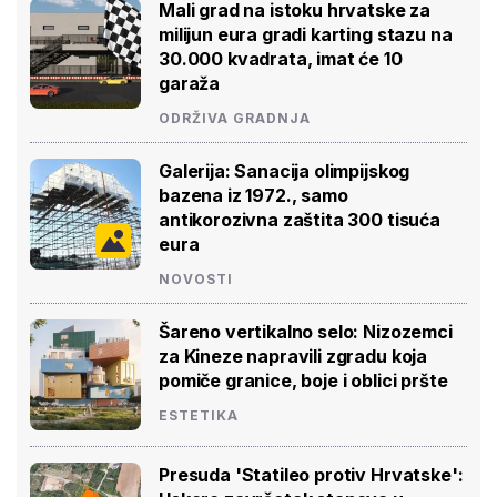
Mali grad na istoku hrvatske za
milijun eura gradi karting stazu na
30.000 kvadrata, imat će 10
garaža
ODRŽIVA GRADNJA
Galerija: Sanacija olimpijskog
bazena iz 1972., samo
antikorozivna zaštita 300 tisuća
eura
NOVOSTI
Šareno vertikalno selo: Nizozemci
za Kineze napravili zgradu koja
pomiče granice, boje i oblici pršte
ESTETIKA
Presuda 'Statileo protiv Hrvatske':