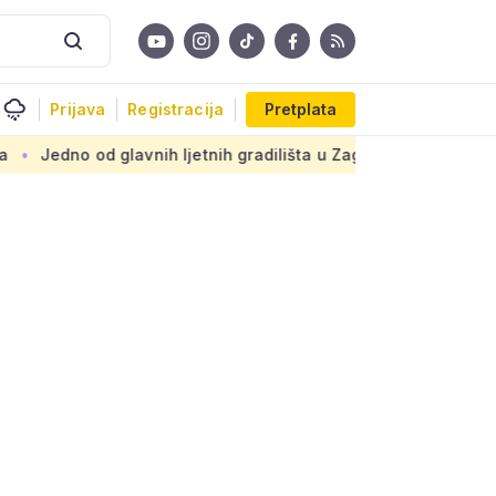
Prijava
Registracija
Pretplata
glavnih ljetnih gradilišta u Zagrebu: Novi armirani beton na 