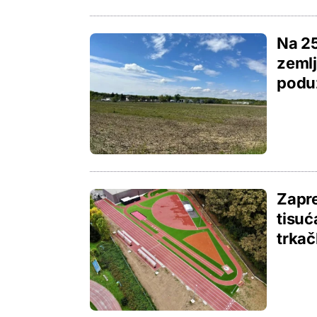
Na 25
zemlj
podu
Zapre
tisuć
trkač