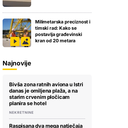
Milimetarska preciznost i
timski rad: Kako se
postavlja građevinski
kran od 20 metara
Najnovije
Bivša zona ratnih aviona u Istri
danas je omiljena plaža, a na
starim crvenim pločicam
planira se hotel
NEKRETNINE
Raspisana dva mega natječaja