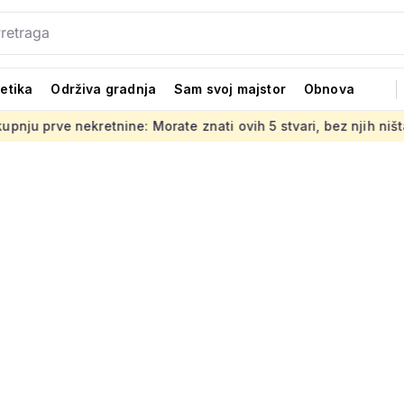
tetika
Održiva gradnja
Sam svoj majstor
Obnova
tnine: Morate znati ovih 5 stvari, bez njih ništa
Jedno od 