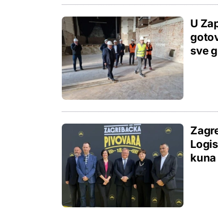
U Zap
gotov
sve g
Zagre
Logis
kuna