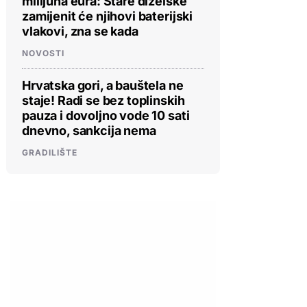
milijuna eura: Stare dizelske
zamijenit će njihovi baterijski
vlakovi, zna se kada
NOVOSTI
Hrvatska gori, a bauštela ne
staje! Radi se bez toplinskih
pauza i dovoljno vode 10 sati
dnevno, sankcija nema
GRADILIŠTE