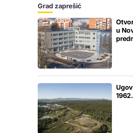
Grad zaprešić
Otvo
u Nov
pred
Ugovo
1962.