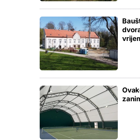
Baušt
dvora
vrije
Ovako
zani