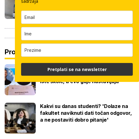
sadržaja
samo dva bauštelca
Pročitaj još
Na maturi ostvarili 100 posto iz
Pretplati se na newsletter
potpuno različitih predmeta: Stižu iz
iste škole, a evo gdje nastavljaju
Kakvi su danas studenti? 'Dolaze na
fakultet naviknuti dati točan odgovor,
a ne postaviti dobro pitanje'