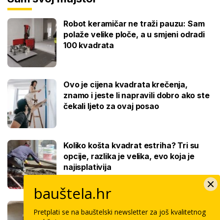
Robot keramičar ne traži pauzu: Sam
polaže velike ploče, a u smjeni odradi
100 kvadrata
Ovo je cijena kvadrata krečenja,
znamo i jeste li napravili dobro ako ste
čekali ljeto za ovaj posao
Koliko košta kvadrat estriha? Tri su
opcije, razlika je velika, evo koja je
najisplativija
bauštela.hr
Robotski stroj za žbukanje: Za 8 sati
Pretplati se na bauštelski newsletter za još kvalitetnog
odradi i do 400 kvadrata, a prate ga