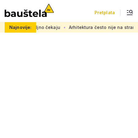
Pretplata
adovi se željno čekaju
Najnovije:
Arhitektura često nije na strani 'obi