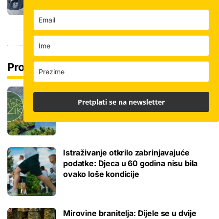
Pročitaj još
Tokom ili tijekom nastave? Ova jezična
Pretplati se na newsletter
dvojba često zbunjuje, a odgovor je
zapravo jednostavan
Istraživanje otkrilo zabrinjavajuće
podatke: Djeca u 60 godina nisu bila
ovako loše kondicije
Mirovine branitelja: Dijele se u dvije