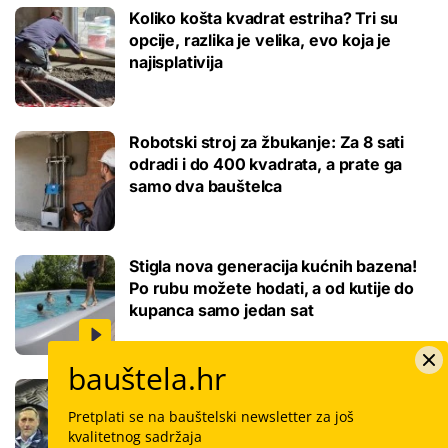
Koliko košta kvadrat estriha? Tri su
opcije, razlika je velika, evo koja je
najisplativija
Robotski stroj za žbukanje: Za 8 sati
odradi i do 400 kvadrata, a prate ga
samo dva bauštelca
Stigla nova generacija kućnih bazena!
Po rubu možete hodati, a od kutije do
kupanca samo jedan sat
bauštela.hr
Koliko košta keramičar za kvadrat
pločica: Cijenu određuju površina,
Pretplati se na bauštelski newsletter za još
dimenzije keramike, ali i lokacija
kvalitetnog sadržaja