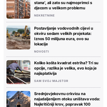
stana', ali zato su najmoprimci s
djecom u velikom problemu
NEKRETNINE
Postavljanje vodovodnih cijevi u
okviru sedam velikih projekata:
Iznos 50 milijuna eura, ovo su
lokacije
NOVOSTI
Koliko košta kvadrat estriha? Tri su
opcije, razlika je velika, evo koja je
najisplativija
SAM SVOJ MAJSTOR
Srednjovjekovnu crkvicu na
najudaljenijem otoku uništava voda:
Najkritičniji krov, popravak 100