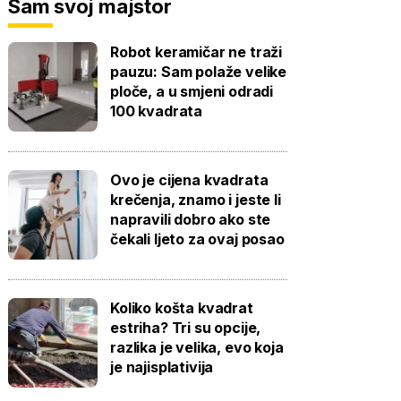
Sam svoj majstor
Robot keramičar ne traži
pauzu: Sam polaže velike
ploče, a u smjeni odradi
100 kvadrata
Ovo je cijena kvadrata
krečenja, znamo i jeste li
napravili dobro ako ste
čekali ljeto za ovaj posao
Koliko košta kvadrat
estriha? Tri su opcije,
razlika je velika, evo koja
je najisplativija