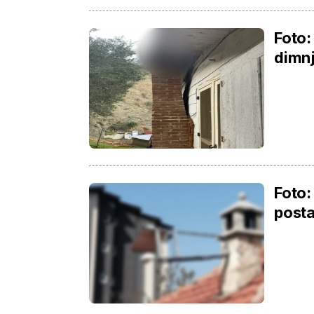
Foto:
dimn
Foto:
posta