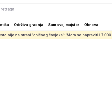
tetika
Održiva gradnja
Sam svoj majstor
Obnova
trani 'običnog čovjeka': 'Mora se napraviti i 7.000 stanova koji 