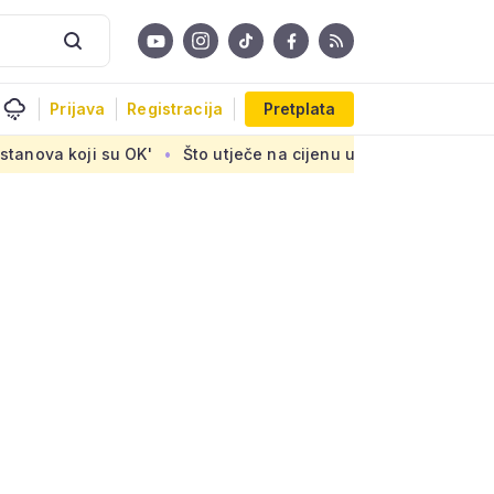
Prijava
Registracija
Pretplata
su OK'
Što utječe na cijenu uređaja za pročišćavanje otpad