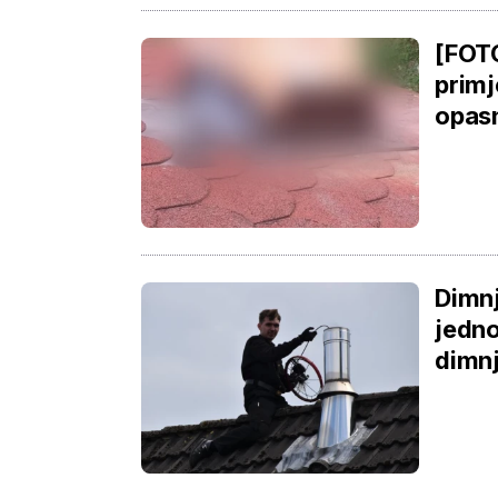
[FOTO
primj
opas
Dimnj
jedno
dimnj