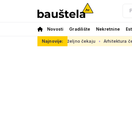
Novosti
Gradilište
Nekretnine
Es
opasno, radovi se željno čekaju
Najnovije:
Arhitektura često nije na s