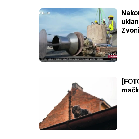
Nakon
uklan
Zvon
[FOTO
mačke