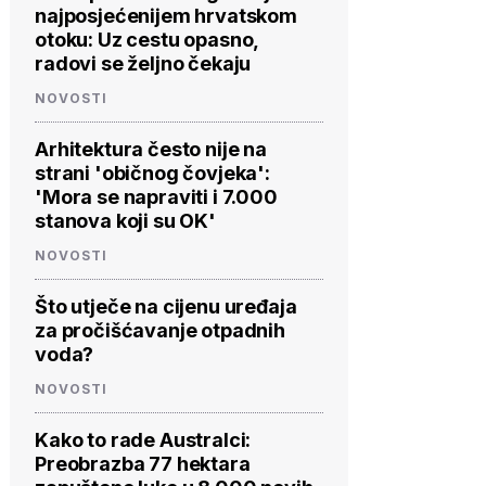
najposjećenijem hrvatskom
otoku: Uz cestu opasno,
radovi se željno čekaju
NOVOSTI
Arhitektura često nije na
strani 'običnog čovjeka':
'Mora se napraviti i 7.000
stanova koji su OK'
NOVOSTI
Što utječe na cijenu uređaja
za pročišćavanje otpadnih
voda?
NOVOSTI
Kako to rade Australci:
Preobrazba 77 hektara