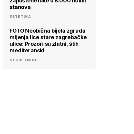
zapuštene luke u 8.000 novih
stanova
ESTETIKA
FOTO Neobična bijela zgrada
mijenja lice stare zagrebačke
ulice: Prozori su zlatni, štih
mediteranski
NEKRETNINE