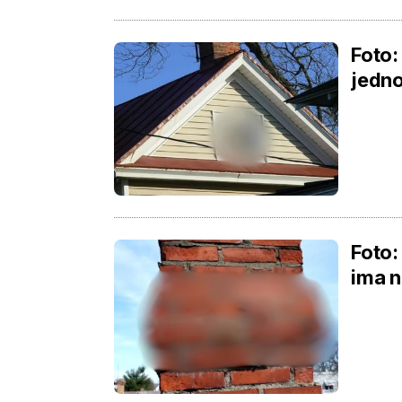
Foto:
jedn
Foto:
ima n