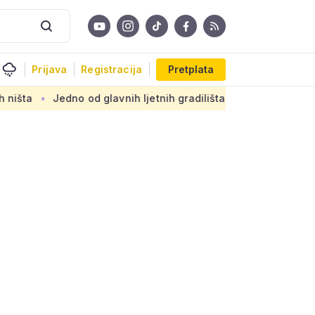
Prijava
Registracija
Pretplata
edno od glavnih ljetnih gradilišta u Zagrebu: Novi armirani b