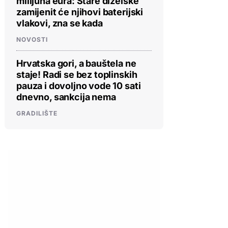
milijuna eura: Stare dizelske
zamijenit će njihovi baterijski
vlakovi, zna se kada
NOVOSTI
Hrvatska gori, a bauštela ne
staje! Radi se bez toplinskih
pauza i dovoljno vode 10 sati
dnevno, sankcija nema
GRADILIŠTE