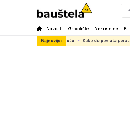
Novosti
Gradilište
Nekretnine
Es
uropsku prometnu mrežu
Najnovije:
Kako do povrata poreza za kupnju pr