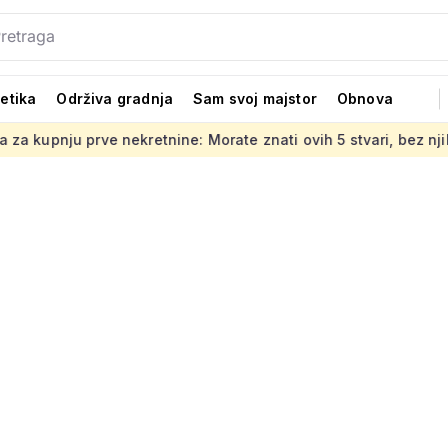
tetika
Održiva gradnja
Sam svoj majstor
Obnova
ve nekretnine: Morate znati ovih 5 stvari, bez njih ništa
J