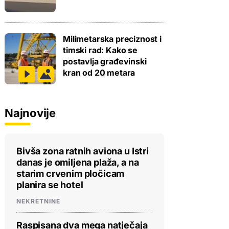
Milimetarska preciznost i
timski rad: Kako se
postavlja građevinski
kran od 20 metara
Najnovije
Bivša zona ratnih aviona u Istri
danas je omiljena plaža, a na
starim crvenim pločicam
planira se hotel
NEKRETNINE
Raspisana dva mega natječaja