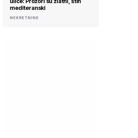
ulice: Prozori su zlatni, štih
mediteranski
NEKRETNINE