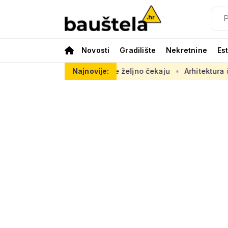
Novosti
Gradilište
Nekretnine
Es
stu opasno, radovi se željno čekaju
Najnovije:
Arhitektura često nije 