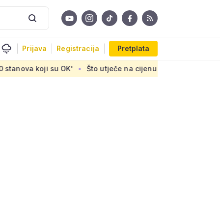
Prijava
Registracija
Pretplata
koji su OK'
Što utječe na cijenu uređaja za pročišćavanje 