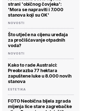
strani 'običnog čovjeka':
'Mora se napraviti i 7.000
stanova koji su OK'
NOVOSTI
Što utječe na cijenu uređaja
za pročišćavanje otpadnih
voda?
NOVOSTI
Kako to rade Australci:
Preobrazba 77 hektara
zapuštene luke u 8.000 novih
stanova
ESTETIKA
FOTO Neobična bijela zgrada
mijenja lice stare zagrebačke