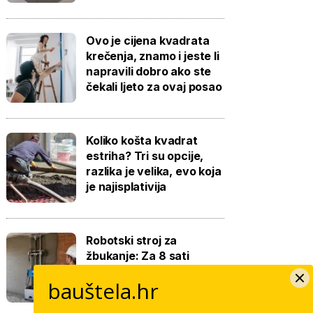
Ovo je cijena kvadrata
krečenja, znamo i jeste li
napravili dobro ako ste
čekali ljeto za ovaj posao
Koliko košta kvadrat
estriha? Tri su opcije,
razlika je velika, evo koja
je najisplativija
Robotski stroj za
žbukanje: Za 8 sati
odradi i do 400 kvadrata,
bauštela.hr
a prate ga samo dva
bauštelca