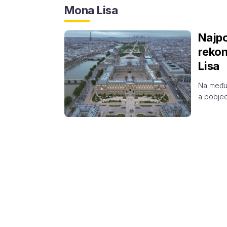
Mona Lisa
Najpo
rekon
Lisa
Na međun
a pobjed