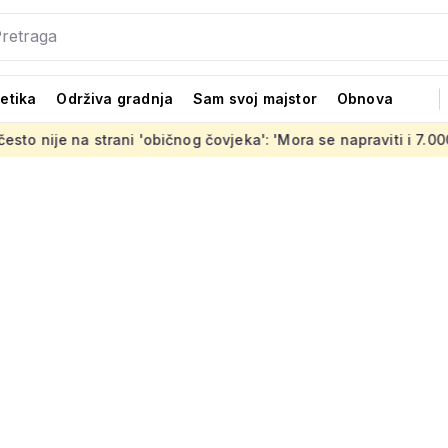
tetika
Održiva gradnja
Sam svoj majstor
Obnova
na strani 'običnog čovjeka': 'Mora se napraviti i 7.000 stanova 