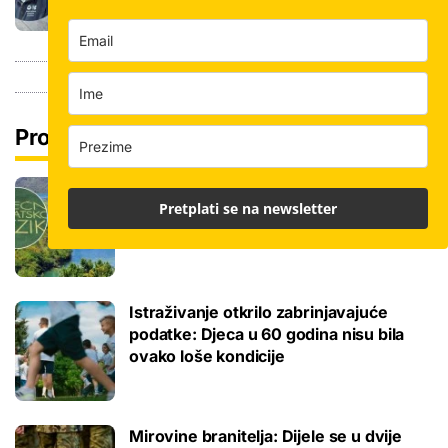
Pročitaj još
Tokom ili tijekom nastave? Ova jezična
Pretplati se na newsletter
dvojba često zbunjuje, a odgovor je
zapravo jednostavan
Istraživanje otkrilo zabrinjavajuće
podatke: Djeca u 60 godina nisu bila
ovako loše kondicije
Mirovine branitelja: Dijele se u dvije