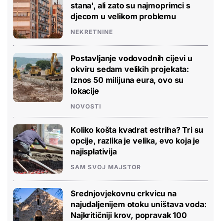
stana', ali zato su najmoprimci s
djecom u velikom problemu
NEKRETNINE
Postavljanje vodovodnih cijevi u
okviru sedam velikih projekata:
Iznos 50 milijuna eura, ovo su
lokacije
NOVOSTI
Koliko košta kvadrat estriha? Tri su
opcije, razlika je velika, evo koja je
najisplativija
SAM SVOJ MAJSTOR
Srednjovjekovnu crkvicu na
najudaljenijem otoku uništava voda:
Najkritičniji krov, popravak 100