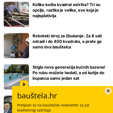
Koliko košta kvadrat estriha? Tri su
opcije, razlika je velika, evo koja je
najisplativija
Robotski stroj za žbukanje: Za 8 sati
odradi i do 400 kvadrata, a prate ga
samo dva bauštelca
Stigla nova generacija kućnih bazena!
Po rubu možete hodati, a od kutije do
kupanca samo jedan sat
bauštela.hr
Koliko košta keramičar za kvadrat
pločica: Cijenu određuju površina,
Pretplati se na bauštelski newsletter za još
dimenzije keramike, ali i lokacija
kvalitetnog sadržaja