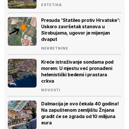
ESTETIKA
Presuda 'Statileo protiv Hrvatske':
Uskoro završetak stanova u
Sirobujama, ugovor je mijenjan
dvaput
NEKRETNINE
Kreće istraživanje sondama pod
morem: U mjestu već pronađeni
helenistički bedemi i prastara
crkva
NOVOSTI
Dalmacija je ovo čekala 40 godina!
Na zapuštenom zemljištu Žnjana
gradit će se zgrada od 10 milijuna
eura