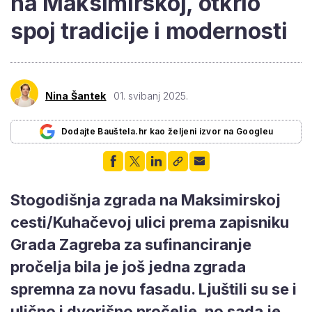
na Maksimirskoj, otkrio
spoj tradicije i modernosti
Nina Šantek
01. svibanj 2025.
Dodajte Bauštela.hr kao željeni izvor na Googleu
Stogodišnja zgrada na Maksimirskoj
cesti/Kuhačevoj ulici prema zapisniku
Grada Zagreba za sufinanciranje
pročelja bila je još jedna zgrada
spremna za novu fasadu. Ljuštili su se i
ulično i dvorišno pročelje, no sada je