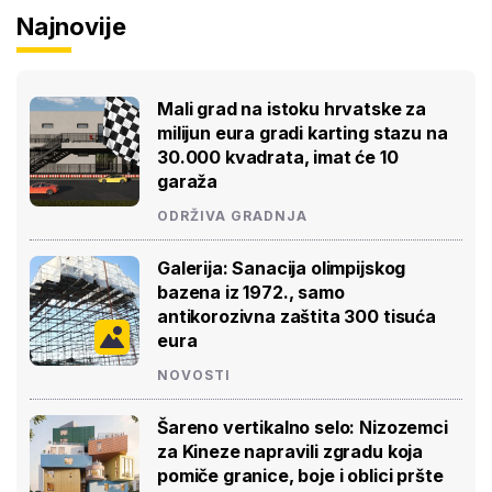
Najnovije
Mali grad na istoku hrvatske za
milijun eura gradi karting stazu na
30.000 kvadrata, imat će 10
garaža
ODRŽIVA GRADNJA
Galerija: Sanacija olimpijskog
bazena iz 1972., samo
antikorozivna zaštita 300 tisuća
eura
NOVOSTI
Šareno vertikalno selo: Nizozemci
za Kineze napravili zgradu koja
pomiče granice, boje i oblici pršte