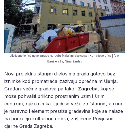
otkriveno je lice nove zgrade na uglu Maksimirske ceste i Kuhačeve ulice | foto:
Bauštela.hr, Nina Šantek
Novi projekti u starijim dijelovima grada gotovo bez
iznimke kod promatrača izazivaju oprečna mišljenja.
Građani većine gradova pa tako i
Zagreba
, koji se
može pohvaliti prilično prostranim užim i širim
centrom, nije iznimka. Ljudi se vežu za ‘starine’, a u igri
je naravno i element prestiža građevina koje se nalaze
na području kulturnog dobra, zaštićene Povijesne
cjeline Grada Zagreba.