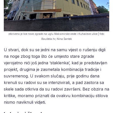
otkriveno je lice nove zgrade na uglu Maksimirske ceste i Kuhačeve ulice | foto:
Bauštela.hr, Nina Šantek
U stvari, dok su se jedni na samu vijest o rušenju digli
na noge zbog toga što će umjesto stare zgrade
vjerojatno nići još jedna ‘staklenka’, kad je predstavljen
projekt, drugima je zasmetala kombinacija tradicije i
suvremenog. U svakom slučaju, prije godinu dana
krenuli su radovi su se intenzivirali, a pad zastora sa
skele sada otkriva da su radovi završeni. Bez obzira na
kritike, moramo priznati da ovakvu kombinaciju stilova
nismo naviknuli vidjeti.