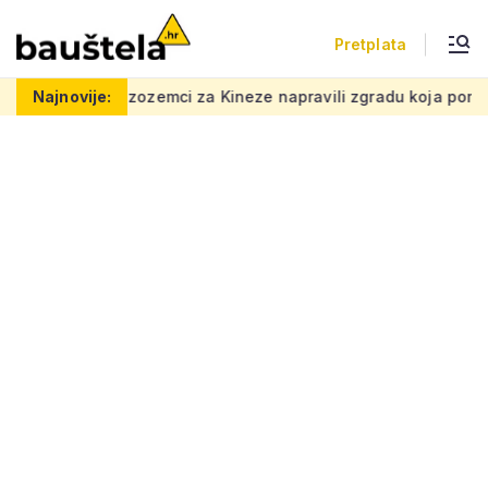
Pretplata
i za Kineze napravili zgradu koja pomiče granice, boje i oblic
Najnovije: