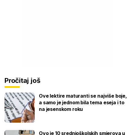
Pročitaj još
Ove lektire maturanti se najviše boje,
a samo je jednom bila tema eseja i to
na jesenskom roku
Ovo je 10 srednjoškolskih smjerova u