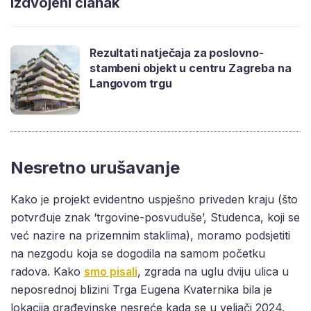
Izdvojeni članak
Rezultati natječaja za poslovno-
stambeni objekt u centru Zagreba na
Langovom trgu
Nesretno urušavanje
Kako je projekt evidentno uspješno priveden kraju (što
potvrđuje znak ‘trgovine-posvuduše’, Studenca, koji se
već nazire na prizemnim staklima), moramo podsjetiti
na nezgodu koja se dogodila na samom početku
radova. Kako
smo pisali
, zgrada na uglu dviju ulica u
neposrednoj blizini Trga Eugena Kvaternika bila je
lokacija građevinske nesreće kada se u veljači 2024.