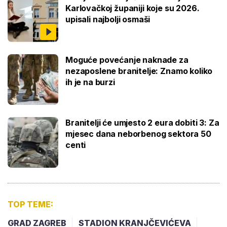
Karlovačkoj županiji koje su 2026.
upisali najbolji osmaši
Moguće povećanje naknade za
nezaposlene branitelje: Znamo koliko
ih je na burzi
Branitelji će umjesto 2 eura dobiti 3: Za
mjesec dana neborbenog sektora 50
centi
TOP TEME:
GRAD ZAGREB
STADION KRANJČEVIĆEVA