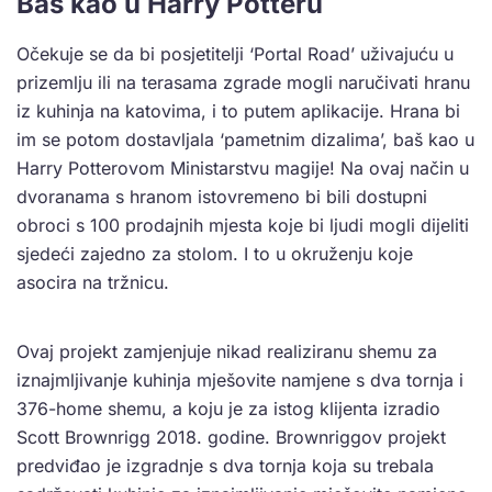
Baš kao u Harry Potteru
Očekuje se da bi posjetitelji ‘Portal Road’ uživajuću u
prizemlju ili na terasama zgrade mogli naručivati hranu
iz kuhinja na katovima, i to putem aplikacije. Hrana bi
im se potom dostavljala ‘pametnim dizalima’, baš kao u
Harry Potterovom Ministarstvu magije! Na ovaj način u
dvoranama s hranom istovremeno bi bili dostupni
obroci s 100 prodajnih mjesta koje bi ljudi mogli dijeliti
sjedeći zajedno za stolom. I to u okruženju koje
asocira na tržnicu.
Ovaj projekt zamjenjuje nikad realiziranu shemu za
iznajmljivanje kuhinja mješovite namjene s dva tornja i
376-home shemu, a koju je za istog klijenta izradio
Scott Brownrigg 2018. godine. Brownriggov projekt
predviđao je izgradnje s dva tornja koja su trebala