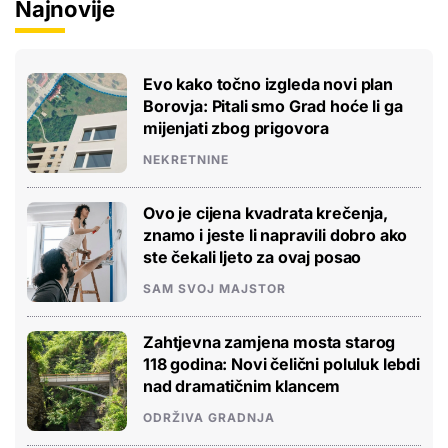
Najnovije
Evo kako točno izgleda novi plan
Borovja: Pitali smo Grad hoće li ga
mijenjati zbog prigovora
NEKRETNINE
Ovo je cijena kvadrata krečenja,
znamo i jeste li napravili dobro ako
ste čekali ljeto za ovaj posao
SAM SVOJ MAJSTOR
Zahtjevna zamjena mosta starog
118 godina: Novi čelični poluluk lebdi
nad dramatičnim klancem
ODRŽIVA GRADNJA