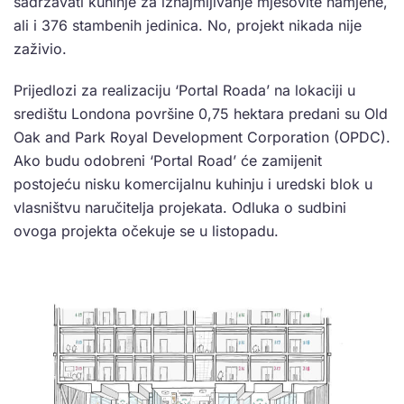
sadržavati kuhinje za iznajmljivanje mješovite namjene,
ali i 376 stambenih jedinica. No, projekt nikada nije
zaživio.
Prijedlozi za realizaciju ‘Portal Roada’ na lokaciji u
središtu Londona površine 0,75 hektara predani su Old
Oak and Park Royal Development Corporation (OPDC).
Ako budu odobreni ‘Portal Road’ će zamijenit
postojeću nisku komercijalnu kuhinju i uredski blok u
vlasništvu naručitelja projekata. Odluka o sudbini
ovoga projekta očekuje se u listopadu.