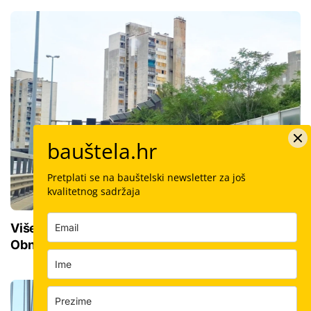
bauštela.hr
Pretplati se na bauštelski newsletter za još
kvalitetnog sadržaja
Više od pola milijuna eura za riječke ceste:
Obnovljeno 13.000 kvadrata, gradi se i novi rotor