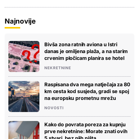
Najnovije
Bivša zona ratnih aviona u Istri
danas je omiljena plaža, a na starim
crvenim pločicam planira se hotel
NEKRETNINE
Raspisana dva mega natječaja za 80
km cesta kod susjeda, gradi se spoj
na europsku prometnu mrežu
NOVOSTI
Kako do povrata poreza za kupnju
prve nekretnine: Morate znati ovih
5 stvari, bez njih ništa