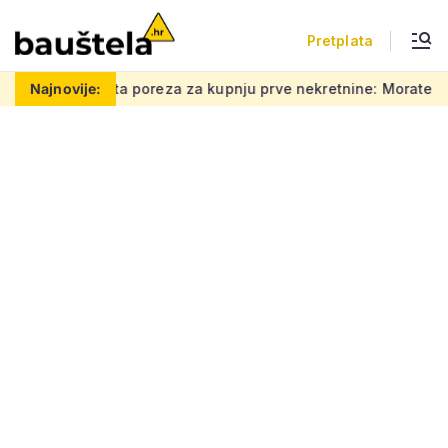
Pretplata
eza za kupnju prve nekretnine: Morate znati ovih 5 stvari, bez 
Najnovije: