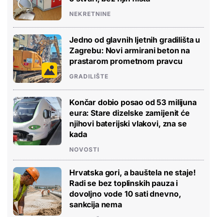
NEKRETNINE
Jedno od glavnih ljetnih gradilišta u
Zagrebu: Novi armirani beton na
prastarom prometnom pravcu
GRADILIŠTE
Končar dobio posao od 53 milijuna
eura: Stare dizelske zamijenit će
njihovi baterijski vlakovi, zna se
kada
NOVOSTI
Hrvatska gori, a bauštela ne staje!
Radi se bez toplinskih pauza i
dovoljno vode 10 sati dnevno,
sankcija nema