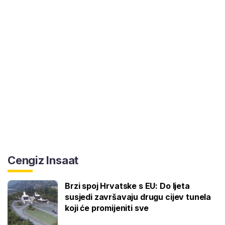
Cengiz Insaat
Brzi spoj Hrvatske s EU: Do ljeta
susjedi završavaju drugu cijev tunela
koji će promijeniti sve