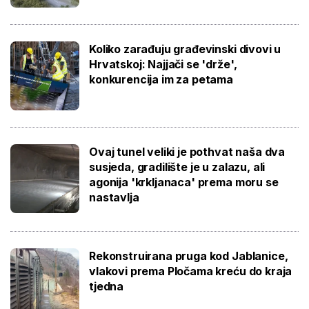
Koliko zarađuju građevinski divovi u
Hrvatskoj: Najjači se 'drže',
konkurencija im za petama
Ovaj tunel veliki je pothvat naša dva
susjeda, gradilište je u zalazu, ali
agonija 'krkljanaca' prema moru se
nastavlja
Rekonstruirana pruga kod Jablanice,
vlakovi prema Pločama kreću do kraja
tjedna