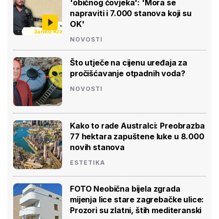
'običnog čovjeka': 'Mora se
napraviti i 7.000 stanova koji su
OK'
NOVOSTI
Što utječe na cijenu uređaja za
pročišćavanje otpadnih voda?
NOVOSTI
Kako to rade Australci: Preobrazba
77 hektara zapuštene luke u 8.000
novih stanova
ESTETIKA
FOTO Neobična bijela zgrada
mijenja lice stare zagrebačke ulice:
Prozori su zlatni, štih mediteranski