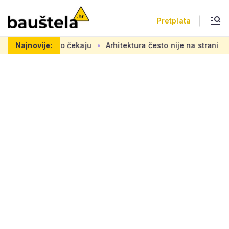
Pretplata
i se željno čekaju
Najnovije:
Arhitektura često nije na strani 'običnog