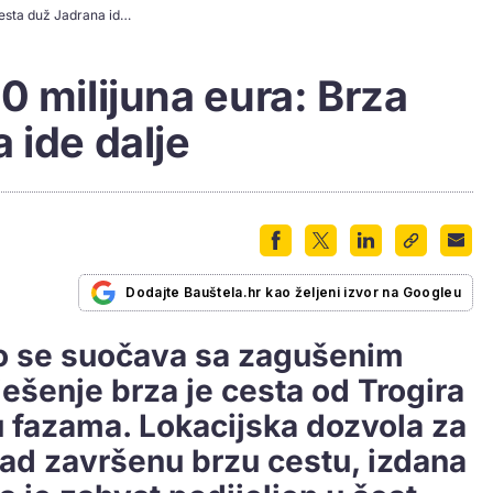
Ugovor vrijedan 30 milijuna eura: Brza cesta duž Jadrana ide dalje
0 milijuna eura: Brza
 ide dalje
Dodajte Bauštela.hr kao željeni izvor na Googleu
to se suočava sa zagušenim
ešenje brza je cesta od Trogira
u fazama. Lokacijska dozvola za
ikad završenu brzu cestu, izdana