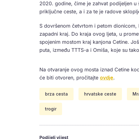
2020. godine, čime je zahvat podijeljen u 
priključne ceste, a i za te je radove sklop
S dovršenom četvrtom i petom dionicom, br
zapadni kraj. Do kraja ovog ljeta, u prome
spojenim mostom kraj kanjona Cetine. Još
puta, između TTTS-a i Omiša, koje su takođ
Na otvaranje ovog mosta iznad Cetine kod
će biti otvoren, pročitajte
ovdje
.
brza cesta
hrvatske ceste
Mr
trogir
Podijeli vijest