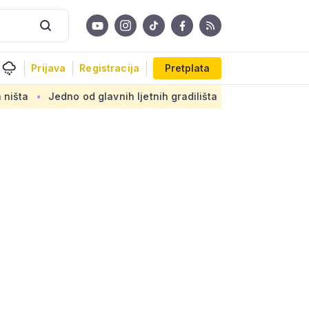
Prijava
Registracija
Pretplata
dno od glavnih ljetnih gradilišta u Zagrebu: Novi armirani be