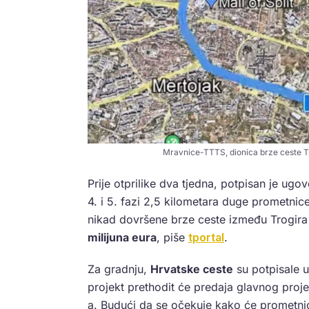
Mravnice-TTTS, dionica brze ceste T
Prije otprilike dva tjedna, potpisan je ugo
4. i 5. fazi 2,5 kilometara duge prometnic
nikad dovršene brze ceste između Trogira 
milijuna eura
, piše
tportal
.
Za gradnju,
Hrvatske ceste
su potpisale 
projekt prethodit će predaja glavnog proj
a. Budući da se očekuje kako će prometnic