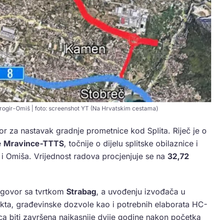
rogir-Omiš | foto: screenshot YT (Na Hrvatskim cestama)
vor za nastavak gradnje prometnice kod Splita. Riječ je o
e
Mravince-TTTS
, točnije o dijelu splitske obilaznice i
i Omiša. Vrijednost radova procjenjuje se na
32,72
ugovor sa tvrtkom
Strabag
, a uvođenju izvođača u
ekta, građevinske dozvole kao i potrebnih elaborata HC-
a biti završena najkasnije dvije godine nakon početka