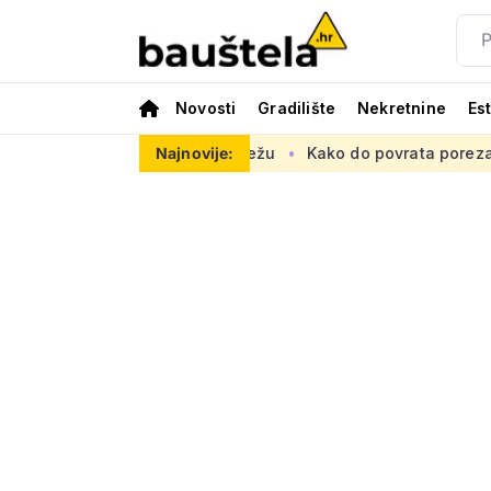
Novosti
Gradilište
Nekretnine
Es
uropsku prometnu mrežu
Najnovije:
Kako do povrata poreza za kupnju prv