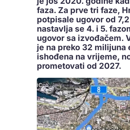
je još 2020. godine kad
faza. Za prve tri faze,
potpisale ugovor od 7,2
nastavlja se 4. i 5. faz
ugovor sa izvođačem. V
je na preko 32 milijuna
ishođena na vrijeme, 
prometovati od 2027.