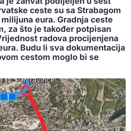
a je zahvat podijeljen u šest
 Hrvatske ceste su sa Strabagom
 milijuna eura. Gradnja ceste
om, za što je također potpisan
rijednost radova procijenjena
 eura. Budu li sva dokumentacija
novom cestom moglo bi se