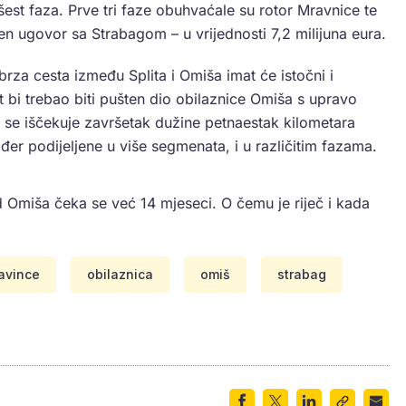
šest faza. Prve tri faze obuhvaćale su rotor Mravnice te
ljen ugovor sa Strabagom – u vrijednosti 7,2 milijuna eura.
za cesta između Splita i Omiša imat će istočni i
t bi trebao biti pušten dio obilaznice Omiša s upravo
 se iščekuje završetak dužine petnaestak kilometara
er podijeljene u više segmenata, i u različitim fazama.
 Omiša čeka se već 14 mjeseci. O čemu je riječ i kada
avince
obilaznica
omiš
strabag