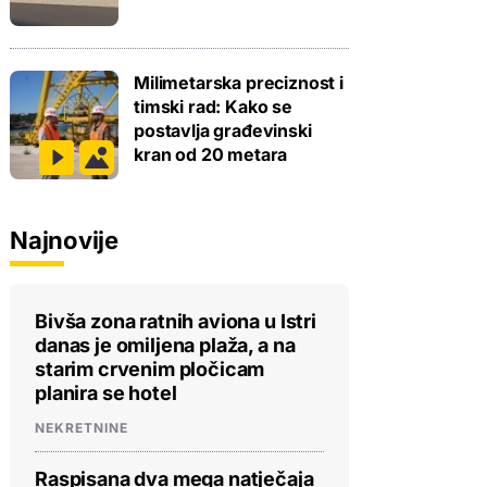
Milimetarska preciznost i
timski rad: Kako se
postavlja građevinski
kran od 20 metara
Najnovije
Bivša zona ratnih aviona u Istri
danas je omiljena plaža, a na
starim crvenim pločicam
planira se hotel
NEKRETNINE
Raspisana dva mega natječaja