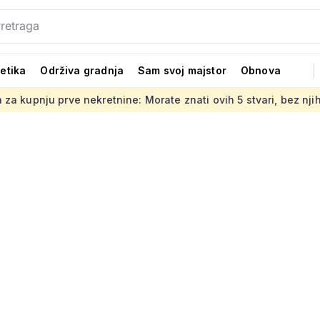
tetika
Održiva gradnja
Sam svoj majstor
Obnova
e nekretnine: Morate znati ovih 5 stvari, bez njih ništa
Je