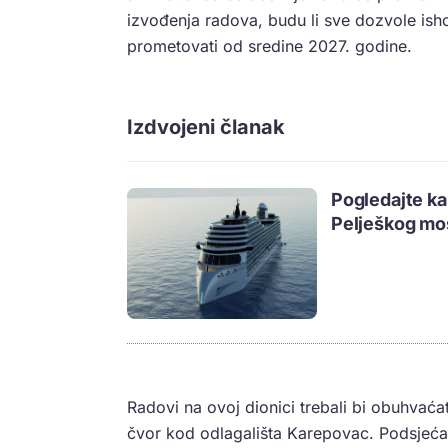
izvođenja radova, budu li sve dozvole is
prometovati od sredine 2027. godine.
Izdvojeni članak
Pogledajte kak
Pelješkog most
Radovi na ovoj dionici trebali bi obuhvaća
čvor kod odlagališta Karepovac. Podsjeća