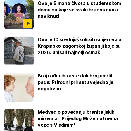
Ovo je 5 mana života u studentskom
domu na koje se svaki brucoš mora
naviknuti
Ovo je 10 srednjoškolskih smjerova u
Krapinsko-zagorskoj županiji koje su
2026. upisali najbolji osmaši
Broj rođenih raste dok broj umrlih
pada: Prirodni prirast svejedno je
negativan
Medved o povećanju braniteljskih
mirovina: 'Prijedlog Možemo! nema
veze s Vladinim'