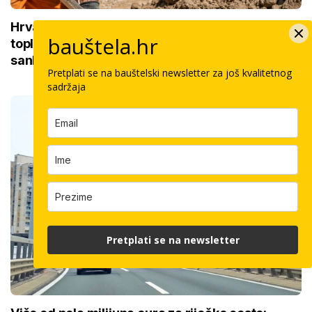
Hrvatska gori, a bauštela ne staje! Radi se bez
bauštela.hr
toplinskih pauza i dovoljno vode 10 sati dnevno,
sankcija nema
Pretplati se na bauštelski newsletter za još kvalitetnog
sadržaja
Pretplati se na newsletter