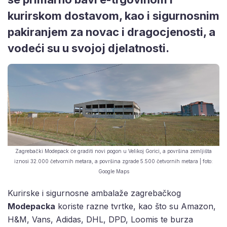
kurirskom dostavom, kao i sigurnosnim
pakiranjem za novac i dragocjenosti, a
vodeći su u svojoj djelatnosti.
Zagrebački Modepack će graditi novi pogon u Velikoj Gorici, a površina zemljišta
iznosi 32.000 četvornih metara, a površina zgrade 5.500 četvornih metara | foto:
Google Maps
Kurirske i sigurnosne ambalaže zagrebačkog
Modepacka
koriste razne tvrtke, kao što su Amazon,
H&M, Vans, Adidas, DHL, DPD, Loomis te burza