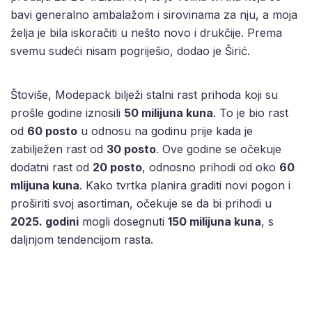
bavi generalno ambalažom i sirovinama za nju, a moja
želja je bila iskoračiti u nešto novo i drukčije. Prema
svemu sudeći nisam pogriješio, dodao je Širić.
Štoviše, Modepack bilježi stalni rast prihoda koji su
prošle godine iznosili
50 milijuna kuna
. To je bio rast
od
60 posto
u odnosu na godinu prije kada je
zabilježen rast od
30 posto
. Ove godine se očekuje
dodatni rast od
20 posto
, odnosno prihodi od oko
60
mlijuna kuna
. Kako tvrtka planira graditi novi pogon i
proširiti svoj asortiman, očekuje se da bi prihodi u
2025. godini
mogli dosegnuti
150 milijuna kuna
, s
daljnjom tendencijom rasta.