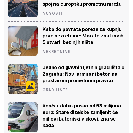
spoj na europsku prometnu mrežu
NOVOSTI
Kako do povrata poreza za kupnju
prve nekretnine: Morate znati ovih
5 stvari, bez njih ništa
NEKRETNINE
Jedno od glavnih ljetnih gradilišta u
Zagrebu: Novi armirani beton na
prastarom prometnom pravcu
GRADILIŠTE
Končar dobio posao od 53 milijuna
eura: Stare dizelske zamijenit će
njihovi baterijski vlakovi, zna se
kada