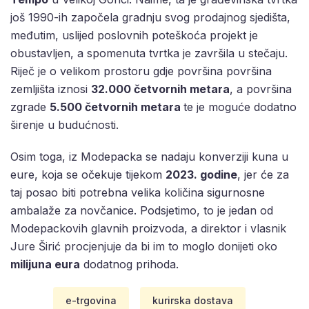
još 1990-ih započela gradnju svog prodajnog sjedišta,
međutim, uslijed poslovnih poteškoća projekt je
obustavljen, a spomenuta tvrtka je završila u stečaju.
Riječ je o velikom prostoru gdje površina površina
zemljišta iznosi
32.000 četvornih metara
, a površina
zgrade
5.500 četvornih metara
te je moguće dodatno
širenje u budućnosti.
Osim toga, iz Modepacka se nadaju konverziji kuna u
eure, koja se očekuje tijekom
2023. godine
, jer će za
taj posao biti potrebna velika količina sigurnosne
ambalaže za novčanice. Podsjetimo, to je jedan od
Modepackovih glavnih proizvoda, a direktor i vlasnik
Jure Širić procjenjuje da bi im to moglo donijeti oko
milijuna eura
dodatnog prihoda.
e-trgovina
kurirska dostava