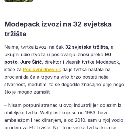
Modepack izvozi na 32 svjetska
tržišta
Naime, tvrtka izvozi na čak
32 svjetska tržišta
, a
ukupni udio izvoza u poslovanju iznosi preko
90
posto
.
Jure Širić
, direktor i vlasnik tvrtke Modepack,
ističe za
Poslovni dnevnik
da je tvrtka nastala na
procjeni da će e-trgovina vrlo brzo postati naša
stvarnost, međutim, to se dogodilo značajno prije nego
što je mogao zamisliti.
– Nisam potpuni stranac u ovoj industriji jer dolazim iz
obiteljske tvrtke Weltplast koja se od 1983. bavi
ambalažom i recikliranjem, a od 2010. sam u njoj vodio
prodaju za EU tržišta. No, to je velika tvrtka koja se