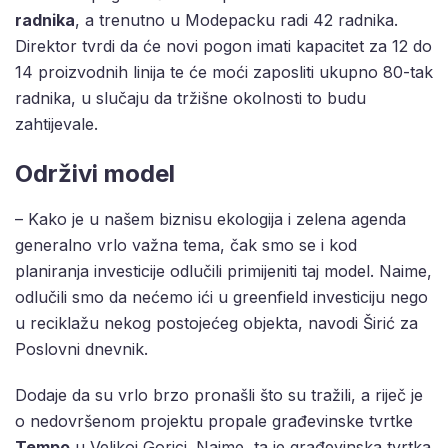
radnika
, a trenutno u Modepacku radi 42 radnika.
Direktor tvrdi da će novi pogon imati kapacitet za 12 do
14 proizvodnih linija te će moći zaposliti ukupno 80-tak
radnika, u slučaju da tržišne okolnosti to budu
zahtijevale.
Održivi model
– Kako je u našem biznisu ekologija i zelena agenda
generalno vrlo važna tema, čak smo se i kod
planiranja investicije odlučili primijeniti taj model. Naime,
odlučili smo da nećemo ići u greenfield investiciju nego
u reciklažu nekog postojećeg objekta, navodi Širić za
Poslovni dnevnik.
Dodaje da su vrlo brzo pronašli što su tražili, a riječ je
o nedovršenom projektu propale građevinske tvrtke
Tempo
u Velikoj Gorici. Naime, ta je građevinska tvrtka