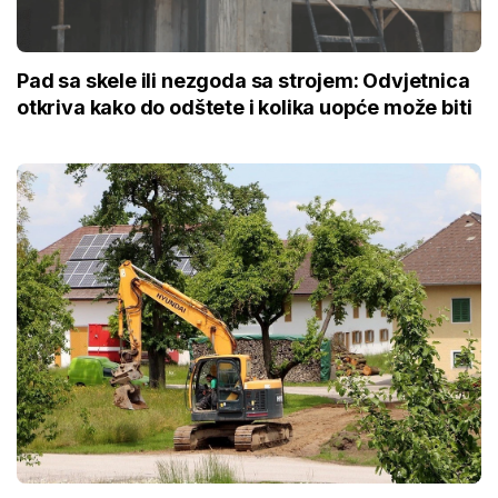
Pad sa skele ili nezgoda sa strojem: Odvjetnica
otkriva kako do odštete i kolika uopće može biti