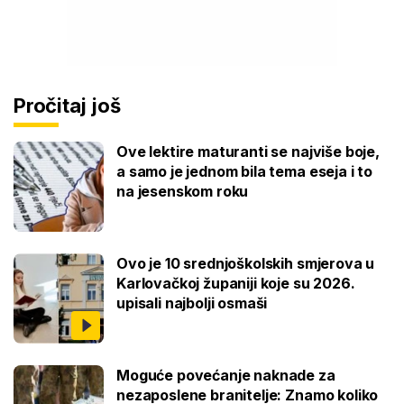
Pročitaj još
Ove lektire maturanti se najviše boje,
a samo je jednom bila tema eseja i to
na jesenskom roku
Ovo je 10 srednjoškolskih smjerova u
Karlovačkoj županiji koje su 2026.
upisali najbolji osmaši
Moguće povećanje naknade za
nezaposlene branitelje: Znamo koliko