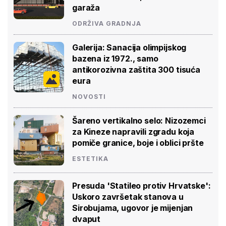
garaža
ODRŽIVA GRADNJA
Galerija: Sanacija olimpijskog
bazena iz 1972., samo
antikorozivna zaštita 300 tisuća
eura
NOVOSTI
Šareno vertikalno selo: Nizozemci
za Kineze napravili zgradu koja
pomiče granice, boje i oblici pršte
ESTETIKA
Presuda 'Statileo protiv Hrvatske':
Uskoro završetak stanova u
Sirobujama, ugovor je mijenjan
dvaput