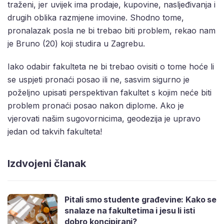
traženi, jer uvijek ima prodaje, kupovine, nasljeđivanja i
drugih oblika razmjene imovine. Shodno tome,
pronalazak posla ne bi trebao biti problem, rekao nam
je Bruno (20) koji studira u Zagrebu.
Iako odabir fakulteta ne bi trebao ovisiti o tome hoće li
se uspjeti pronaći posao ili ne, sasvim sigurno je
poželjno upisati perspektivan fakultet s kojim neće biti
problem pronaći posao nakon diplome. Ako je
vjerovati našim sugovornicima, geodezija je upravo
jedan od takvih fakulteta!
Izdvojeni članak
Pitali smo studente građevine: Kako se
snalaze na fakultetima i jesu li isti
dobro koncipirani?