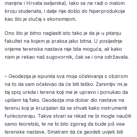
manjine i Hrvata iseljenika). Iako se ne radi o malom
broju studenata, i dalje nije došlo do hiperprodukcije
kao što je slučaj s ekonomijom.
Ono što je bitno naglasiti isto tako je da je u pitanju
fakultet na kojem je praksa jako bitna. U posljednje
vrijeme terenska nastava nije bila moguća, ali kako
nam je rekao naš sugovornik, čak se i ona održavala.
– Geodezija je ispunila sva moja očekivanja s obzirom
na to da sam očekivao da će biti teško. Zanimljiv mi je
taj spoj ureda i terena koji me je upravo i ponukao da
upišem taj faks. Geodezija ima dobar dio nastave na
terenu koji je krucijalan da se shvati kako instrumenti
funkcioniraju. Takve stvari se nikad ne bi mogle naučiti
samo teoretski, te ne bi bilo zgoreg da bude još vise
terenske nastave. Smatram da će geodeti uvijek biti