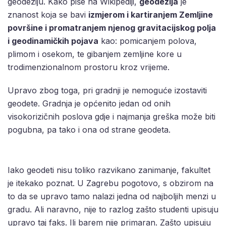
geodeziju. Kako piše na Wikipediji,
geodezija
je
znanost koja se bavi
izmjerom i kartiranjem Zemljine
površine i promatranjem njenog gravitacijskog polja
i geodinamičkih pojava
kao: pomicanjem polova,
plimom i osekom, te gibanjem zemljine kore u
trodimenzionalnom prostoru kroz vrijeme.
Upravo zbog toga, pri gradnji je nemoguće izostaviti
geodete. Gradnja je općenito jedan od onih
visokorizičnih poslova gdje i najmanja greška može biti
pogubna, pa tako i ona od strane geodeta.
Iako geodeti nisu toliko razvikano zanimanje, fakultet
je itekako poznat. U Zagrebu pogotovo, s obzirom na
to da se upravo tamo nalazi jedna od najboljih menzi u
gradu. Ali naravno, nije to razlog zašto studenti upisuju
upravo taj faks. Ili barem nije primaran. Zašto upisuju