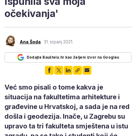
ispunila sva moja
očekivanja'
Ana Šoda
31. srpanj 2021.
Dodajte Bauštela.hr kao željeni izvor na Googleu
Već smo pisali o tome kakva je
situacija na fakultetima arhitekture i
građevine u Hrvatskoj, a sada je na red
došla i geodezija. Inače, u Zagrebu su
upravo ta tri fakulteta smještena u istu
zgradu, pa se tako i studenti koji će