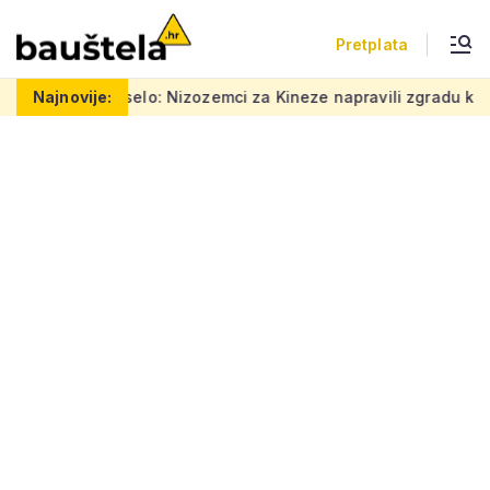
Pretplata
 Nizozemci za Kineze napravili zgradu koja pomiče granice, boje
Najnovije: