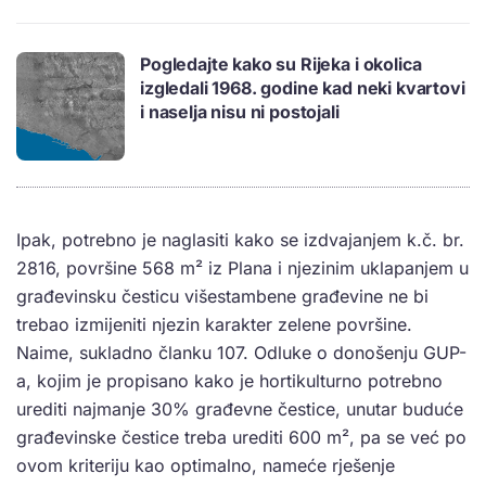
Pogledajte kako su Rijeka i okolica
izgledali 1968. godine kad neki kvartovi
i naselja nisu ni postojali
Ipak, potrebno je naglasiti kako se izdvajanjem k.č. br.
2816, površine 568 m² iz Plana i njezinim uklapanjem u
građevinsku česticu višestambene građevine ne bi
trebao izmijeniti njezin karakter zelene površine.
Naime, sukladno članku 107. Odluke o donošenju GUP-
a, kojim je propisano kako je hortikulturno potrebno
urediti najmanje 30% građevne čestice, unutar buduće
građevinske čestice treba urediti 600 m², pa se već po
ovom kriteriju kao optimalno, nameće rješenje