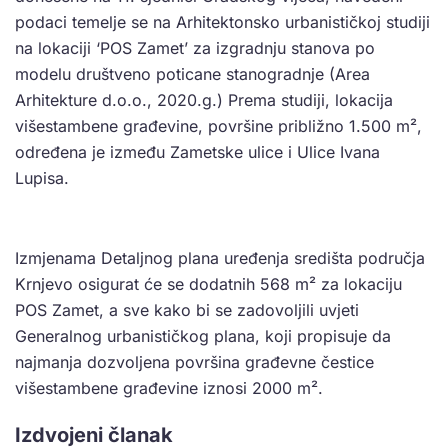
podaci temelje se na Arhitektonsko urbanističkoj studiji
na lokaciji ‘POS Zamet’ za izgradnju stanova po
modelu društveno poticane stanogradnje (Area
Arhitekture d.o.o., 2020.g.) Prema studiji, lokacija
višestambene građevine, površine približno 1.500 m²,
određena je između Zametske ulice i Ulice Ivana
Lupisa.
Izmjenama Detaljnog plana uređenja središta područja
Krnjevo osigurat će se dodatnih 568 m² za lokaciju
POS Zamet, a sve kako bi se zadovoljili uvjeti
Generalnog urbanističkog plana, koji propisuje da
najmanja dozvoljena površina građevne čestice
višestambene građevine iznosi 2000 m².
Izdvojeni članak