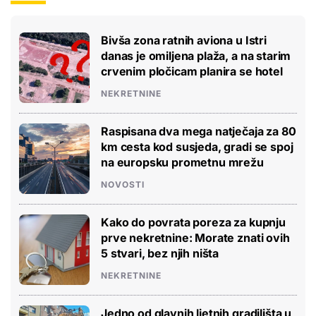
Bivša zona ratnih aviona u Istri
danas je omiljena plaža, a na starim
crvenim pločicam planira se hotel
NEKRETNINE
Raspisana dva mega natječaja za 80
km cesta kod susjeda, gradi se spoj
na europsku prometnu mrežu
NOVOSTI
Kako do povrata poreza za kupnju
prve nekretnine: Morate znati ovih
5 stvari, bez njih ništa
NEKRETNINE
Jedno od glavnih ljetnih gradilišta u