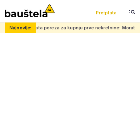
Pretplata
 poreza za kupnju prve nekretnine: Morate znati ovih 5 stvari, 
Najnovije: