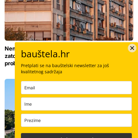
Nema više 'sin mi se ženi pa izađi iz stana', ali
bauštela.hr
zato su najmoprimci s djecom u velikom
problemu
Pretplati se na bauštelski newsletter za još
kvalitetnog sadržaja