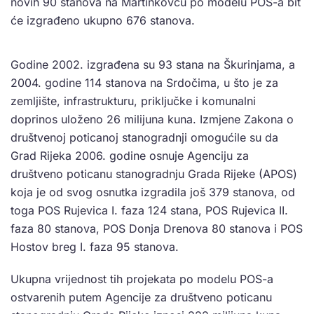
novih 90 stanova na Martinkovcu po modelu POS-a bit
će izgrađeno ukupno 676 stanova.
Godine 2002. izgrađena su 93 stana na Škurinjama, a
2004. godine 114 stanova na Srdočima, u što je za
zemljište, infrastrukturu, priključke i komunalni
doprinos uloženo 26 milijuna kuna. Izmjene Zakona o
društvenoj poticanoj stanogradnji omogućile su da
Grad Rijeka 2006. godine osnuje Agenciju za
društveno poticanu stanogradnju Grada Rijeke (APOS)
koja je od svog osnutka izgradila još 379 stanova, od
toga POS Rujevica I. faza 124 stana, POS Rujevica II.
faza 80 stanova, POS Donja Drenova 80 stanova i POS
Hostov breg I. faza 95 stanova.
Ukupna vrijednost tih projekata po modelu POS-a
ostvarenih putem Agencije za društveno poticanu