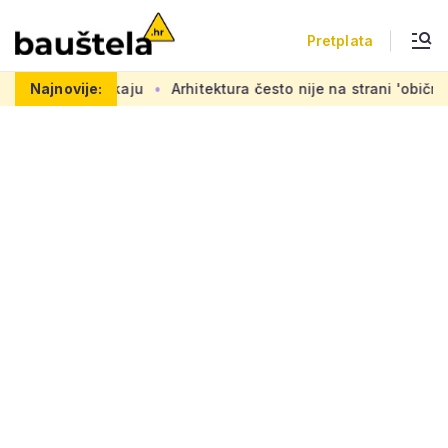
Pretplata
kaju
Najnovije:
Arhitektura često nije na strani 'običnog čovjeka': 'Mora