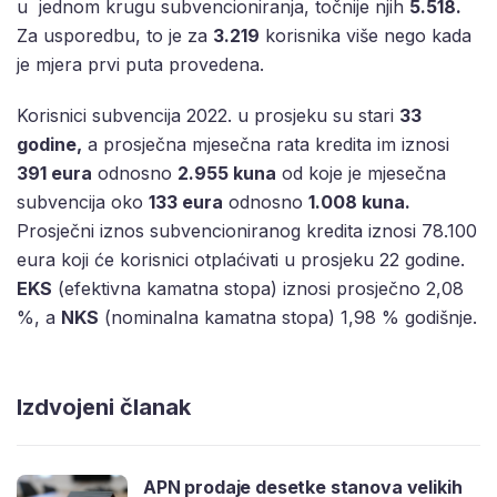
u jednom krugu subvencioniranja, točnije njih
5.518.
Za usporedbu, to je za
3.219
korisnika više nego kada
je mjera prvi puta provedena.
Korisnici subvencija 2022. u prosjeku su stari
33
godine,
a prosječna mjesečna rata kredita im iznosi
391 eura
odnosno
2.955 kuna
od koje je mjesečna
subvencija oko
133 eura
odnosno
1.008 kuna.
Prosječni iznos subvencioniranog kredita iznosi 78.100
eura koji će korisnici otplaćivati u prosjeku 22 godine.
EKS
(efektivna kamatna stopa) iznosi prosječno 2,08
%, a
NKS
(nominalna kamatna stopa) 1,98 % godišnje.
Izdvojeni članak
APN prodaje desetke stanova velikih