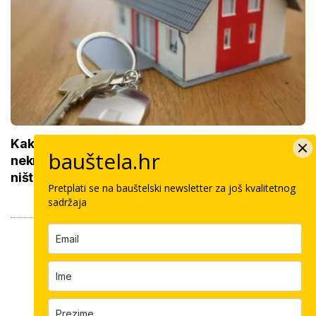
Kako do povrata poreza za kupnju prve
bauštela.hr
nekretnine: Morate znati ovih 5 stvari, bez njih
ništa
Pretplati se na bauštelski newsletter za još kvalitetnog
sadržaja