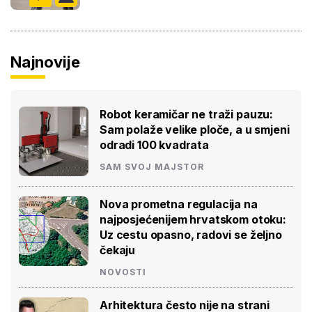
Najnovije
Robot keramičar ne traži pauzu:
Sam polaže velike ploče, a u smjeni
odradi 100 kvadrata
SAM SVOJ MAJSTOR
Nova prometna regulacija na
najposjećenijem hrvatskom otoku:
Uz cestu opasno, radovi se željno
čekaju
NOVOSTI
Arhitektura često nije na strani