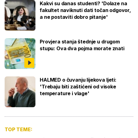
Kakvi su danas studenti? 'Dolaze na
fakultet naviknuti dati točan odgovor,
a ne postaviti dobro pitanje'
Provjera stanja štednje u drugom
stupu: Ova dva pojma morate znati
HALMED o čuvanju lijekova ljeti:
'Trebaju biti zaštićeni od visoke
temperature i vlage'
TOP TEME: