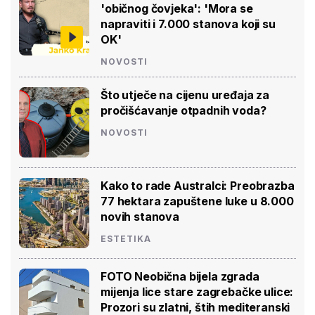
'običnog čovjeka': 'Mora se
napraviti i 7.000 stanova koji su
OK'
NOVOSTI
Što utječe na cijenu uređaja za
pročišćavanje otpadnih voda?
NOVOSTI
Kako to rade Australci: Preobrazba
77 hektara zapuštene luke u 8.000
novih stanova
ESTETIKA
FOTO Neobična bijela zgrada
mijenja lice stare zagrebačke ulice:
Prozori su zlatni, štih mediteranski