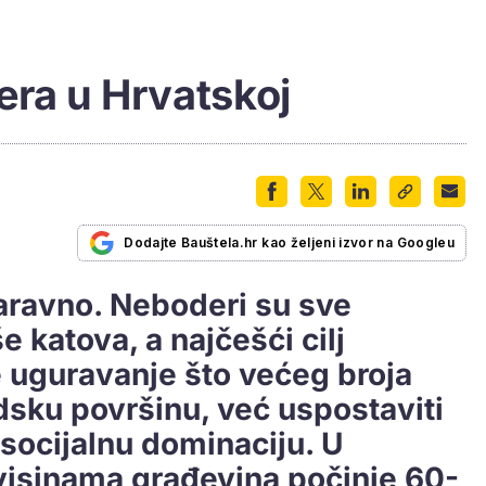
era u Hrvatskoj
Dodajte Bauštela.hr kao željeni izvor na Googleu
naravno. Neboderi su sve
e katova, a najčešći cilj
e uguravanje što većeg broja
dsku površinu, već uspostaviti
socijalnu dominaciju. U
 visinama građevina počinje 60-