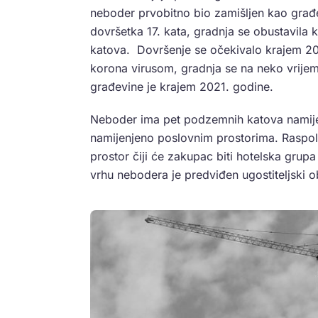
neboder prvobitno bio zamišljen kao građe
dovršetka 17. kata, gradnja se obustavila
katova. Dovršenje se očekivalo krajem 20
korona virusom, gradnja se na neko vrijeme
građevine je krajem 2021. godine.
Neboder ima pet podzemnih katova namijen
namijenjeno poslovnim prostorima. Raspoloži
prostor čiji će zakupac biti hotelska grupa
vrhu nebodera je predviđen ugostiteljski 