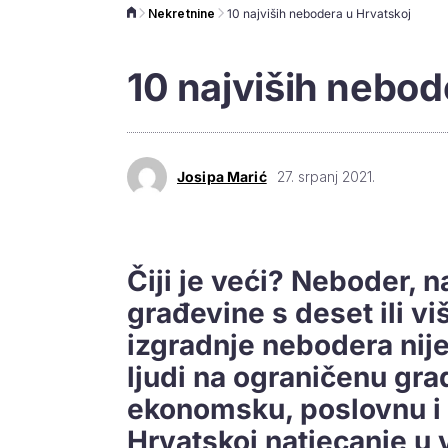
Nekretnine
10 najviših nebodera u Hrvatskoj
10 najviših nebod
Josipa Marić
27. srpanj 2021.
Čiji je veći? Neboder, 
građevine s deset ili viš
izgradnje nebodera nij
ljudi na ograničenu gra
ekonomsku, poslovnu i 
Hrvatskoj natjecanje u