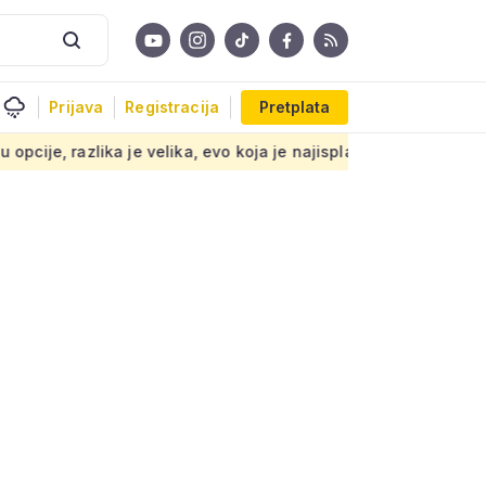
Prijava
Registracija
Pretplata
velika, evo koja je najisplativija
Srednjovjekovnu crkvicu na 