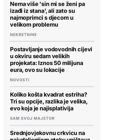
Nema više 'sin mi se ženi pa
izađi iz stana', ali zato su
najmoprimci s djecom u
velikom problemu
NEKRETNINE
Postavljanje vodovodnih cijevi
u okviru sedam velikih
projekata: Iznos 50 milijuna
eura, ovo su lokacije
NOVOSTI
Koliko košta kvadrat estriha?
Tri su opcije, razlika je velika,
evo koja je najisplativija
SAM SVOJ MAJSTOR
Srednjovjekovnu crkvicu na
najudaljenijem otoku uništava