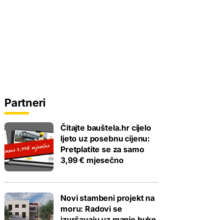
Partneri
Čitajte bauštela.hr cijelo
ljeto uz posebnu cijenu:
Pretplatite se za samo
3,99 € mjesečno
Novi stambeni projekt na
moru: Radovi se
izvršavaju uz manje buke