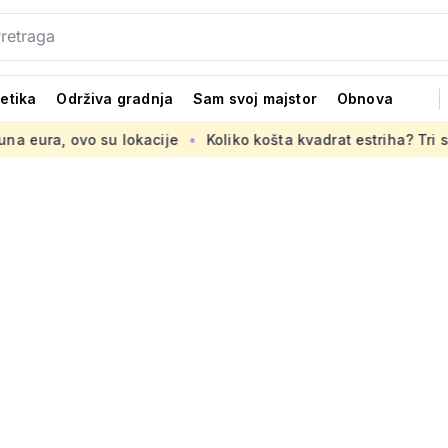
tetika
Održiva gradnja
Sam svoj majstor
Obnova
kacije
Koliko košta kvadrat estriha? Tri su opcije, razlika je 