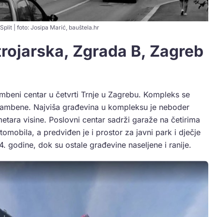
plit | foto: Josipa Marić, bauštela.hr
trojarska, Zgrada B, Zagreb
ambeni centar u četvrti Trnje u Zagrebu. Kompleks se
 stambene. Najviša građevina u kompleksu je neboder
etara visine. Poslovni centar sadrži garaže na četirima
obila, a predviđen je i prostor za javni park i dječje
4. godine, dok su ostale građevine naseljene i ranije.