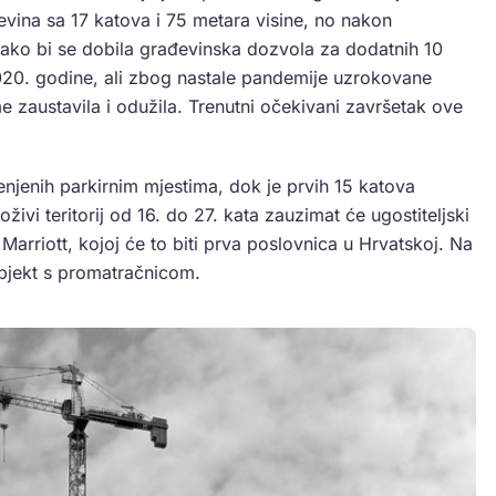
vina sa 17 katova i 75 metara visine, no nakon
 kako bi se dobila građevinska dozvola za dodatnih 10
20. godine, ali zbog nastale pandemije uzrokovane
 zaustavila i odužila. Trenutni očekivani završetak ove
jenih parkirnim mjestima, dok je prvih 15 katova
vi teritorij od 16. do 27. kata zauzimat će ugostiteljski
 Marriott, kojoj će to biti prva poslovnica u Hrvatskoj. Na
objekt s promatračnicom.