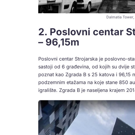
Dalmatia Tower, S
2. Poslovni centar S
– 96,15m
Poslovni centar Strojarska je poslovno-st
sastoji od 6 građevina, od kojih su dvije
poznat kao Zgrada B s 25 katova i 96,15 m
podzemnim etažama na koje stane 850 autom
igralište. Zgrada B je naseljena krajem 201