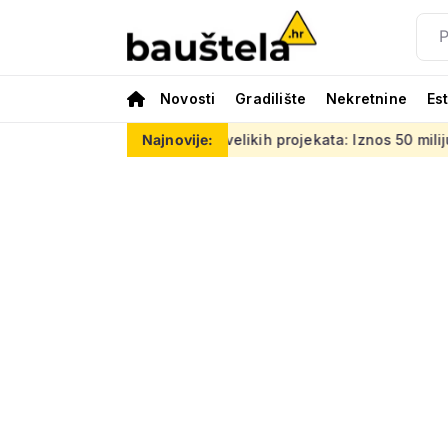
Novosti
Gradilište
Nekretnine
Es
viru sedam velikih projekata: Iznos 50 milijuna eura, ovo su lo
Najnovije: