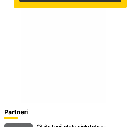
Partneri
Čitajte bauštela.hr cijelo ljeto uz