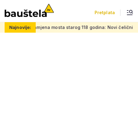
Pretplata
jena mosta starog 118 godina: Novi čelični poluluk lebdi nad
Najnovije: