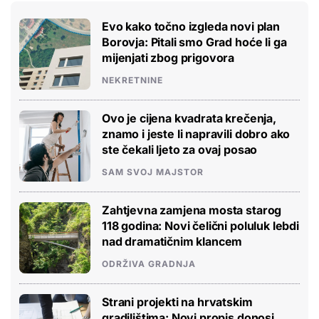
Evo kako točno izgleda novi plan
Borovja: Pitali smo Grad hoće li ga
mijenjati zbog prigovora
NEKRETNINE
Ovo je cijena kvadrata krečenja,
znamo i jeste li napravili dobro ako
ste čekali ljeto za ovaj posao
SAM SVOJ MAJSTOR
Zahtjevna zamjena mosta starog
118 godina: Novi čelični poluluk lebdi
nad dramatičnim klancem
ODRŽIVA GRADNJA
Strani projekti na hrvatskim
gradilištima: Novi propis donosi