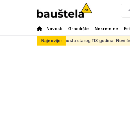
Novosti
Gradilište
Nekretnine
Es
tjevna zamjena mosta starog 118 godina: Novi čelični poluluk
Najnovije: