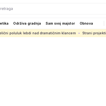
tetika
Održiva gradnja
Sam svoj majstor
Obnova
 lebdi nad dramatičnim klancem
Strani projekti na hrvatskim