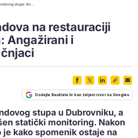
Poznat početak radova na restauraciji Orlandovog stupa: Angažirani i međunarodni stručnjaci
dova na restauraciji
 Angažirani i
čnjaci
Dodajte Bauštela.hr kao željeni izvor na Googleu
ndovog stupa u Dubrovniku, a
šen statički monitoring. Nakon
o je kako spomenik ostaje na