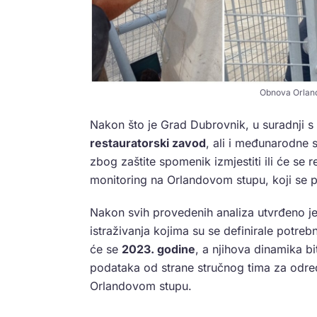
Obnova Orland
Nakon što je Grad Dubrovnik, u suradnji s
restauratorski zavod
, ali i međunarodne s
zbog zaštite spomenik izmjestiti ili će se re
monitoring na Orlandovom stupu, koji se p
Nakon svih provedenih analiza utvrđeno je 
istraživanja kojima su se definirale potreb
će se
2023. godine
, a njihova dinamika b
podataka od strane stručnog tima za određ
Orlandovom stupu.