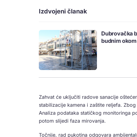
Izdvojeni članak
Dubrovačka b
budnim okom 
Zahvat će uključiti radove sanacije ošteće
stabilizacije kamena i zaštite reljefa. Zbog
Analiza podataka statičkog monitoringa po
potom slijedi faza mirovanja.
Točnije, rad pukotina odgovara ambijenta