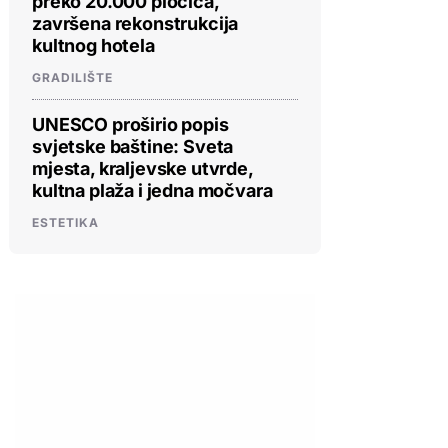
preko 20.000 pločica,
završena rekonstrukcija
kultnog hotela
GRADILIŠTE
UNESCO proširio popis
svjetske baštine: Sveta
mjesta, kraljevske utvrde,
kultna plaža i jedna močvara
ESTETIKA