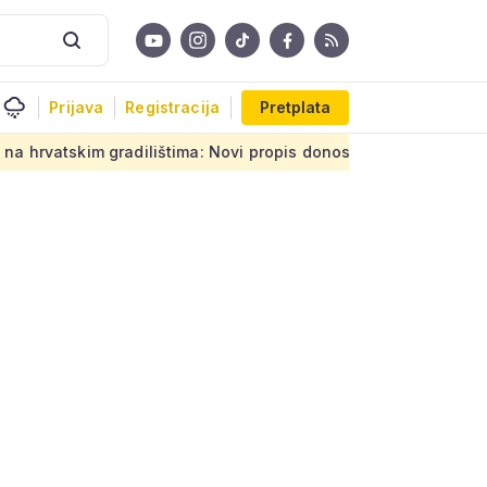
Prijava
Registracija
Pretplata
 gradilištima: Novi propis donosi ogromnu odgovornost za proj