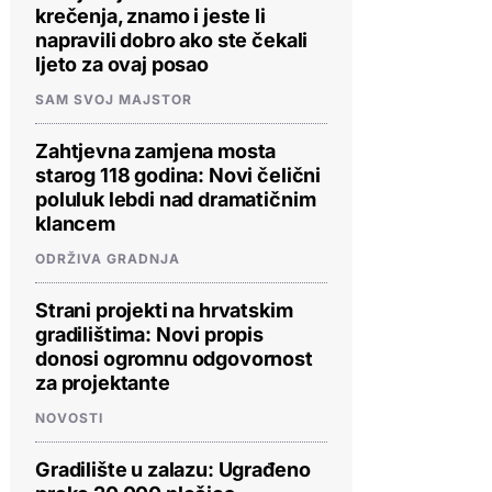
krečenja, znamo i jeste li
napravili dobro ako ste čekali
ljeto za ovaj posao
SAM SVOJ MAJSTOR
Zahtjevna zamjena mosta
starog 118 godina: Novi čelični
poluluk lebdi nad dramatičnim
klancem
ODRŽIVA GRADNJA
Strani projekti na hrvatskim
gradilištima: Novi propis
donosi ogromnu odgovornost
za projektante
NOVOSTI
Gradilište u zalazu: Ugrađeno