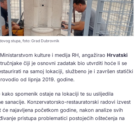
ovog stupa, foto: Grad Dubrovnik
 Ministarstvom kulture i medija RH, angažirao
Hrvatski
tručnjake čiji je osnovni zadatak bio utvrditi hoće li se
staurirati na samoj lokaciji, službeno je i završen statički
rovodio od lipnja 2019. godine.
kako spomenik ostaje na lokaciji te su uslijedila
ne sanacije. Konzervatorsko-restauratorski radovi izvest
it će najavljena početkom godine, nakon analize svih
ivanje pristupa problematici postojećih oštećenja na