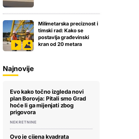
Milimetarska preciznost i
timski rad: Kako se
postavlja građevinski
kran od 20 metara
Najnovije
Evo kako točno izgleda novi
plan Borovja: Pitali smo Grad
hoće li ga mijenjati zbog
prigovora
NEKRETNINE
Ovo je cijena kvadrata