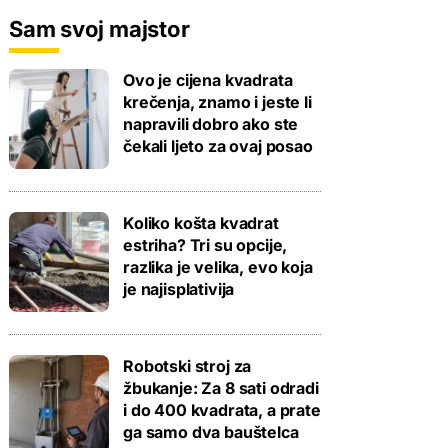
Sam svoj majstor
Ovo je cijena kvadrata
krečenja, znamo i jeste li
napravili dobro ako ste
čekali ljeto za ovaj posao
Koliko košta kvadrat
estriha? Tri su opcije,
razlika je velika, evo koja
je najisplativija
Robotski stroj za
žbukanje: Za 8 sati odradi
i do 400 kvadrata, a prate
ga samo dva bauštelca