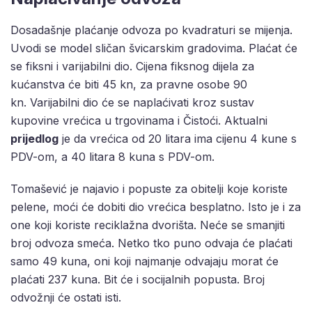
Dosadašnje plaćanje odvoza po kvadraturi se mijenja.
Uvodi se model sličan švicarskim gradovima. Plaćat će
se fiksni i varijabilni dio. Cijena fiksnog dijela za
kućanstva će biti 45 kn, za pravne osobe 90
kn. Varijabilni dio će se naplaćivati kroz sustav
kupovine vrećica u trgovinama i Čistoći. Aktualni
prijedlog
je da vrećica od 20 litara ima cijenu 4 kune s
PDV-om, a 40 litara 8 kuna s PDV-om.
Tomašević je najavio i popuste za obitelji koje koriste
pelene, moći će dobiti dio vrećica besplatno. Isto je i za
one koji koriste reciklažna dvorišta. Neće se smanjiti
broj odvoza smeća. Netko tko puno odvaja će plaćati
samo 49 kuna, oni koji najmanje odvajaju morat će
plaćati 237 kuna. Bit će i socijalnih popusta. Broj
odvožnji će ostati isti.