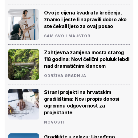
Ovo je cijena kvadrata krečenja,
znamo i jeste li napravili dobro ako
ste čekali ljeto za ovaj posao
SAM SVOJ MAJSTOR
Zahtjevna zamjena mosta starog
118 godina: Novi čelični poluluk lebdi
nad dramatičnim klancem
ODRŽIVA GRADNJA
Strani projekti na hrvatskim
gradilištima: Novi propis donosi
ogromnu odgovornost za
projektante
NOVOSTI
Gradilište u zalazu: Ugrađeno