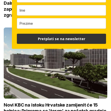
Dalmacija je ovo čekala 40 godina! Na
zapuštenom zemljištu Žnjana gradit će se
zgrada od 10 milijuna eura
Pretplati se na newsletter
Novi KBC na istoku Hrvatske zamijenit će 15
bolnica: Priprema se 'teren' za početak gradnje