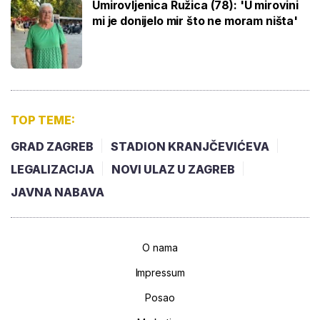
Umirovljenica Ružica (78): 'U mirovini
mi je donijelo mir što ne moram ništa'
TOP TEME:
GRAD ZAGREB
STADION KRANJČEVIĆEVA
LEGALIZACIJA
NOVI ULAZ U ZAGREB
JAVNA NABAVA
O nama
Impressum
Posao