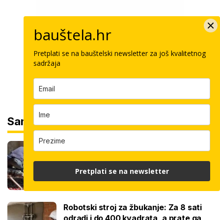
bauštela.hr
Pretplati se na bauštelski newsletter za još kvalitetnog
sadržaja
Sam svoj majstor
Koliko košta kvadrat estriha? Tri su
opcije, razlika je velika, evo koja je
najisplativija
Pretplati se na newsletter
Robotski stroj za žbukanje: Za 8 sati
odradi i do 400 kvadrata, a prate ga