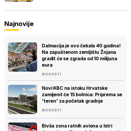
Najnovije
Dalmacija je ovo čekala 40 godina!
Na zapuštenom zemljištu Žnjana
gradit će se zgrada od 10 milijuna
eura
NOVOSTI
Novi KBC na istoku Hrvatske
zamijenit će 15 bolnica: Priprema se
'teren' za početak gradnje
NOVOSTI
Bivša zona ratnih aviona u Istri