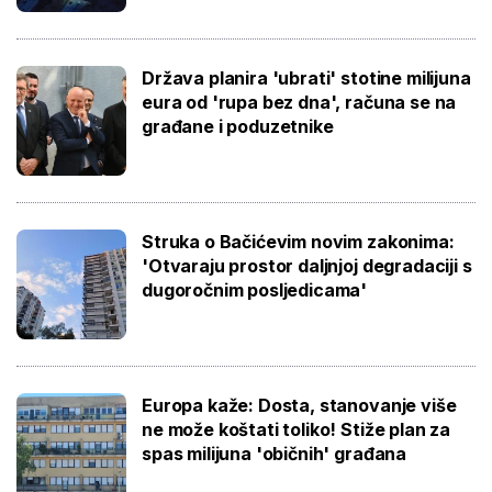
Država planira 'ubrati' stotine milijuna
eura od 'rupa bez dna', računa se na
građane i poduzetnike
Struka o Bačićevim novim zakonima:
'Otvaraju prostor daljnjoj degradaciji s
dugoročnim posljedicama'
Europa kaže: Dosta, stanovanje više
ne može koštati toliko! Stiže plan za
spas milijuna 'običnih' građana