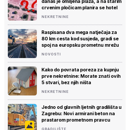
danas je omiljena plaža, a na starim
crvenim pločicam planira se hotel
NEKRETNINE
Raspisana dva mega natječaja za
80 km cesta kod susjeda, gradi se
spoj na europsku prometnu mrežu
NOVOSTI
Kako do povrata poreza za kupnju
prve nekretnine: Morate znati ovih
5 stvari, bez njih ništa
NEKRETNINE
Jedno od glavnih ljetnih gradilišta u
Zagrebu: Novi armirani beton na
prastarom prometnom pravcu
GRADILIŠTE