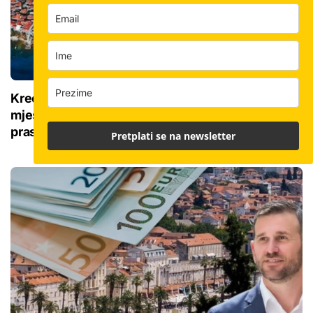
Kreće istraživanje sondama pod morem: U
mjestu već pronađeni helenistički bedemi i
prastara crkva
Pretplati se na newsletter