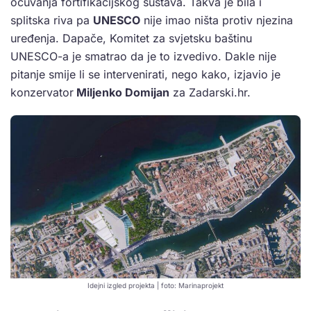
očuvanja fortifikacijskog sustava. Takva je bila i
splitska riva pa
UNESCO
nije imao ništa protiv njezina
uređenja. Dapače, Komitet za svjetsku baštinu
UNESCO-a je smatrao da je to izvedivo. Dakle nije
pitanje smije li se intervenirati, nego kako, izjavio je
konzervator
Miljenko Domijan
za Zadarski.hr.
Idejni izgled projekta | foto: Marinaprojekt