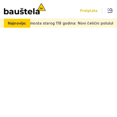
Pretplata
ta starog 118 godina: Novi čelični poluluk lebdi nad dramati
Najnovije: