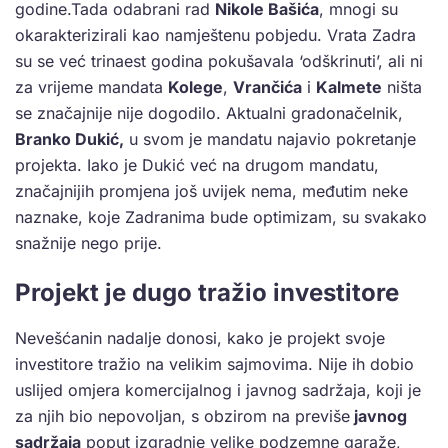
godine.Tada odabrani rad
Nikole Bašića
, mnogi su
okarakterizirali kao namještenu pobjedu. Vrata Zadra
su se već trinaest godina pokušavala ‘odškrinuti’, ali ni
za vrijeme mandata
Kolege
,
Vrančića
i
Kalmete
ništa
se značajnije nije dogodilo. Aktualni gradonačelnik,
Branko Dukić,
u svom je mandatu najavio pokretanje
projekta. Iako je Dukić već na drugom mandatu,
značajnijih promjena još uvijek nema, međutim neke
naznake, koje Zadranima bude optimizam, su svakako
snažnije nego prije.
Projekt je dugo tražio investitore
Nevešćanin nadalje donosi, kako je projekt svoje
investitore tražio na velikim sajmovima. Nije ih dobio
uslijed omjera komercijalnog i javnog sadržaja, koji je
za njih bio nepovoljan, s obzirom na previše
javnog
sadržaja
poput izgradnje velike podzemne garaže,