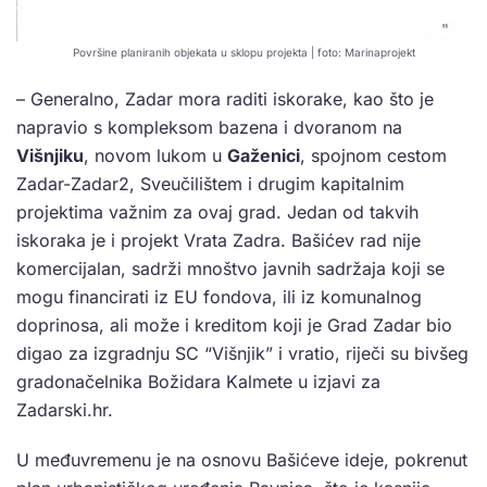
Površine planiranih objekata u sklopu projekta | foto: Marinaprojekt
– Generalno, Zadar mora raditi iskorake, kao što je
napravio s kompleksom bazena i dvoranom na
Višnjiku
, novom lukom u
Gaženici
, spojnom cestom
Zadar-Zadar2, Sveučilištem i drugim kapitalnim
projektima važnim za ovaj grad. Jedan od takvih
iskoraka je i projekt Vrata Zadra. Bašićev rad nije
komercijalan, sadrži mnoštvo javnih sadržaja koji se
mogu financirati iz EU fondova, ili iz komunalnog
doprinosa, ali može i kreditom koji je Grad Zadar bio
digao za izgradnju SC “Višnjik” i vratio, riječi su bivšeg
gradonačelnika Božidara Kalmete u izjavi za
Zadarski.hr.
U međuvremenu je na osnovu Bašićeve ideje, pokrenut