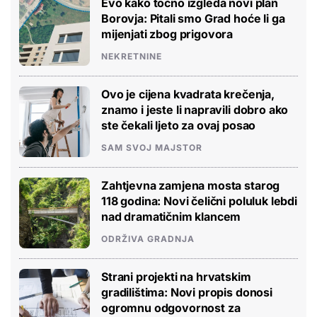
Evo kako točno izgleda novi plan
Borovja: Pitali smo Grad hoće li ga
mijenjati zbog prigovora
NEKRETNINE
Ovo je cijena kvadrata krečenja,
znamo i jeste li napravili dobro ako
ste čekali ljeto za ovaj posao
SAM SVOJ MAJSTOR
Zahtjevna zamjena mosta starog
118 godina: Novi čelični poluluk lebdi
nad dramatičnim klancem
ODRŽIVA GRADNJA
Strani projekti na hrvatskim
gradilištima: Novi propis donosi
ogromnu odgovornost za