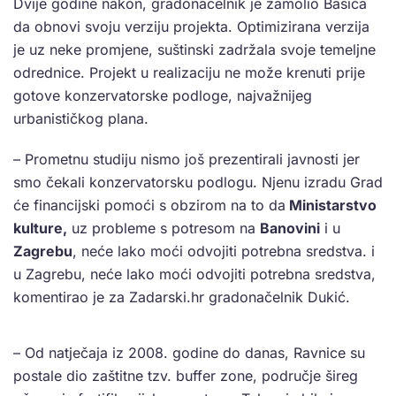
Dvije godine nakon, gradonačelnik je zamolio Bašića
da obnovi svoju verziju projekta. Optimizirana verzija
je uz neke promjene, suštinski zadržala svoje temeljne
odrednice. Projekt u realizaciju ne može krenuti prije
gotove konzervatorske podloge, najvažnijeg
urbanističkog plana.
– Prometnu studiju nismo još prezentirali javnosti jer
smo čekali konzervatorsku podlogu. Njenu izradu Grad
će financijski pomoći s obzirom na to da
Ministarstvo
kulture,
uz probleme s potresom na
Banovini
i u
Zagrebu
, neće lako moći odvojiti potrebna sredstva. i
u Zagrebu, neće lako moći odvojiti potrebna sredstva,
komentirao je za Zadarski.hr gradonačelnik Dukić.
– Od natječaja iz 2008. godine do danas, Ravnice su
postale dio zaštitne tzv. buffer zone, područje šireg