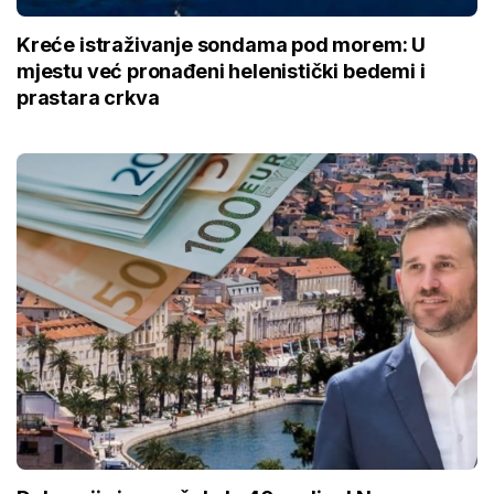
Kreće istraživanje sondama pod morem: U
mjestu već pronađeni helenistički bedemi i
prastara crkva