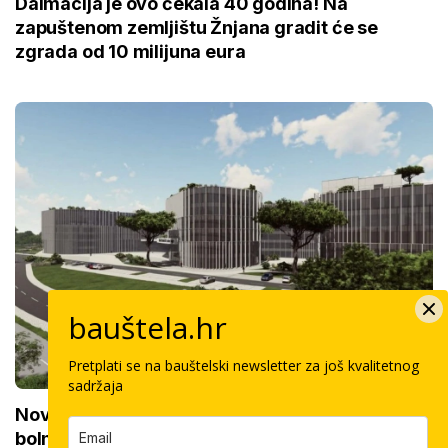
Dalmacija je ovo čekala 40 godina! Na
zapuštenom zemljištu Žnjana gradit će se
zgrada od 10 milijuna eura
bauštela.hr
Pretplati se na bauštelski newsletter za još kvalitetnog
sadržaja
Novi KBC na istoku Hrvatske zamijenit će 15
bolnica: Priprema se 'teren' za početak gradnje