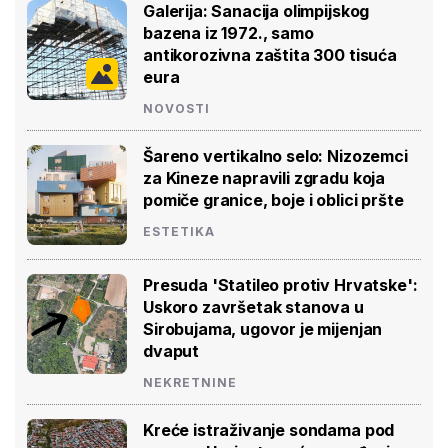
Galerija: Sanacija olimpijskog
bazena iz 1972., samo
antikorozivna zaštita 300 tisuća
eura
NOVOSTI
Šareno vertikalno selo: Nizozemci
za Kineze napravili zgradu koja
pomiče granice, boje i oblici pršte
ESTETIKA
Presuda 'Statileo protiv Hrvatske':
Uskoro završetak stanova u
Sirobujama, ugovor je mijenjan
dvaput
NEKRETNINE
Kreće istraživanje sondama pod