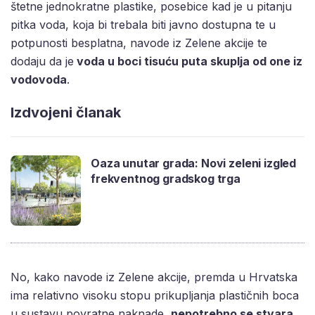
štetne jednokratne plastike, posebice kad je u pitanju
pitka voda, koja bi trebala biti javno dostupna te u
potpunosti besplatna, navode iz Zelene akcije te
dodaju da je
voda u boci tisuću puta skuplja od one iz
vodovoda
.
Izdvojeni članak
Oaza unutar grada: Novi zeleni izgled
frekventnog gradskog trga
No, kako navode iz Zelene akcije, premda u Hrvatska
ima relativno visoku stopu prikupljanja plastičnih boca
u sustavu povratne naknade,
nepotrebno se stvara