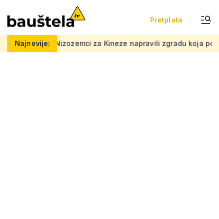
Pretplata
Nizozemci za Kineze napravili zgradu koja pomiče granice, boje
Najnovije: