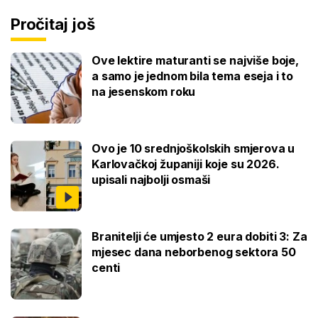
Pročitaj još
Ove lektire maturanti se najviše boje,
a samo je jednom bila tema eseja i to
na jesenskom roku
Ovo je 10 srednjoškolskih smjerova u
Karlovačkoj županiji koje su 2026.
upisali najbolji osmaši
Branitelji će umjesto 2 eura dobiti 3: Za
mjesec dana neborbenog sektora 50
centi