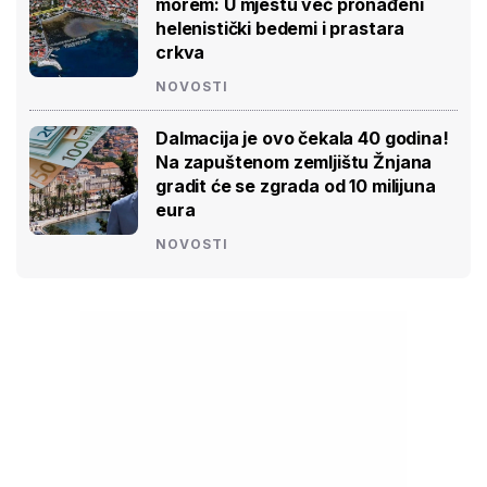
morem: U mjestu već pronađeni
helenistički bedemi i prastara
crkva
NOVOSTI
Dalmacija je ovo čekala 40 godina!
Na zapuštenom zemljištu Žnjana
gradit će se zgrada od 10 milijuna
eura
NOVOSTI