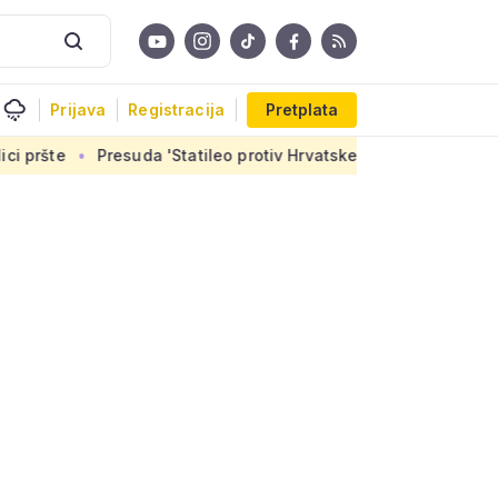
Prijava
Registracija
Pretplata
uda 'Statileo protiv Hrvatske': Uskoro završetak stanova u Sir