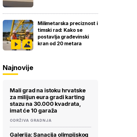
Milimetarska preciznost i
timski rad: Kako se
postavlja građevinski
kran od 20 metara
Najnovije
Mali grad na istoku hrvatske
za milijun eura gradi karting
stazu na 30.000 kvadrata,
imat će 10 garaža
ODRŽIVA GRADNJA
Galerija: Sanacija olimpijskog