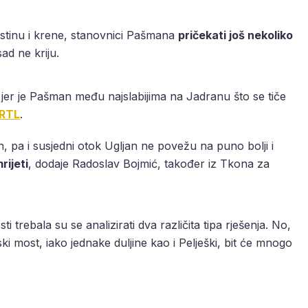
istinu i krene, stanovnici Pašmana
pričekati još nekoliko
ad ne kriju.
jer je Pašman među najslabijima na Jadranu što se tiče
RTL
.
 pa i susjedni otok Ugljan ne povežu na puno bolji i
rijeti
, dodaje Radoslav Bojmić, također iz Tkona za
sti trebala su se analizirati dva različita tipa rješenja. No,
 most, iako jednake duljine kao i Pelješki, bit će mnogo