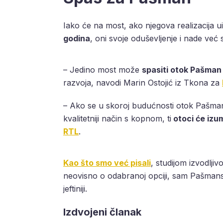
Iako će na most, ako njegova realizacija u
godina
, oni svoje oduševljenje i nade već s
– Jedino most može
spasiti otok Pašman
razvoja, navodi Marin Ostojić iz Tkona za
– Ako se u skoroj budućnosti otok Pašman,
kvalitetniji način s kopnom, ti
otoci će izum
RTL
.
Kao što smo već pisali
, studijom izvodljivo
neovisno o odabranoj opciji, sam Pašmanski
jeftiniji.
Izdvojeni članak