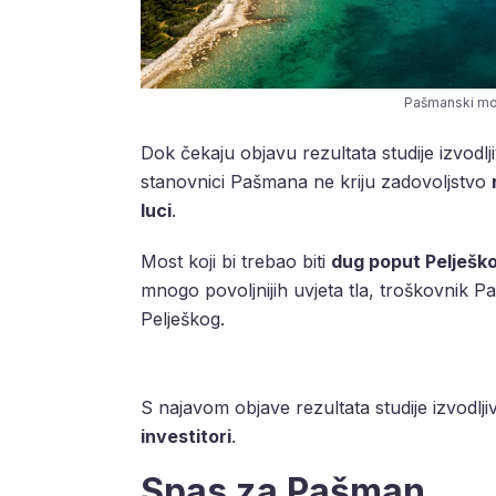
Pašmanski most
Dok čekaju objavu rezultata studije izvodlj
stanovnici Pašmana ne kriju zadovoljstvo
luci
.
Most koji bi trebao biti
dug poput Pelješk
mnogo povoljnijih uvjeta tla, troškovnik 
Pelješkog.
S najavom objave rezultata studije izvodljiv
investitori
.
Spas za Pašman