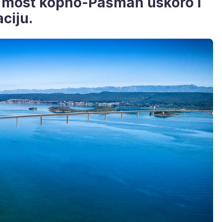
i most kopno-Pašman uskoro i
ciju.