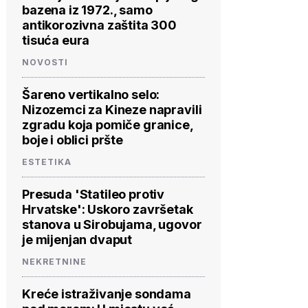
bazena iz 1972., samo
antikorozivna zaštita 300
tisuća eura
NOVOSTI
Šareno vertikalno selo:
Nizozemci za Kineze napravili
zgradu koja pomiče granice,
boje i oblici pršte
ESTETIKA
Presuda 'Statileo protiv
Hrvatske': Uskoro završetak
stanova u Sirobujama, ugovor
je mijenjan dvaput
NEKRETNINE
Kreće istraživanje sondama