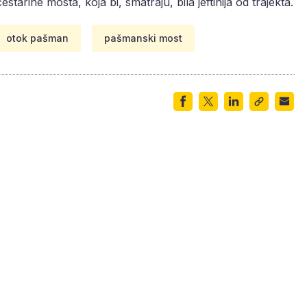
estarine mosta, koja bi, smatraju, bila jeftinija od trajekta.
otok pašman
pašmanski most