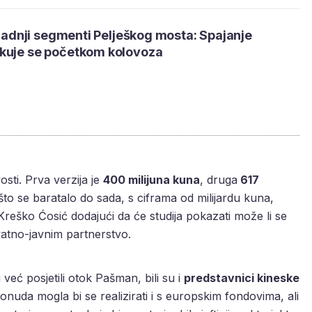
i zadnji segmenti Pelješkog mosta: Spajanje
kuje se početkom kolovoza
vosti. Prva verzija je
400 milijuna kuna
, druga
617
o što se baratalo do sada, s ciframa od milijardu kuna,
eško Ćosić dodajući da će studija pokazati može li se
ivatno-javnim partnerstvo.
 već posjetili otok Pašman, bili su i
predstavnici kineske
ponuda mogla bi se realizirati i s europskim fondovima, ali