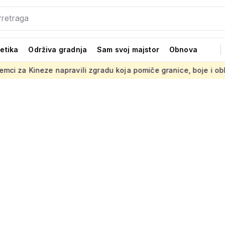
tetika
Održiva gradnja
Sam svoj majstor
Obnova
pravili zgradu koja pomiče granice, boje i oblici pršte
Pres