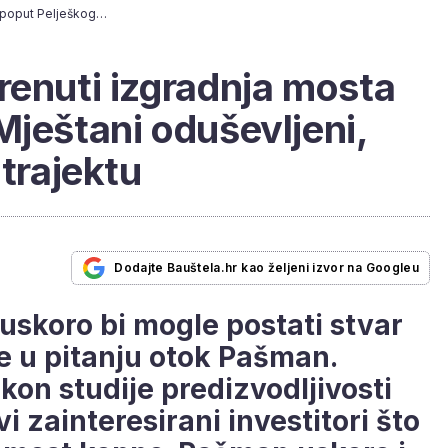
Uskoro bi mogla krenuti izgradnja mosta poput Pelješkog: Mještani oduševljeni, neće biti gužvi na trajektu
renuti izgradnja mosta
Mještani oduševljeni,
 trajektu
Dodajte Bauštela.hr kao željeni izvor na Googleu
 uskoro bi mogle postati stvar
je u pitanju otok Pašman.
on studije predizvodljivosti
rvi zainteresirani investitori što