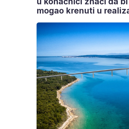
u konačnici znači da b
mogao krenuti u realiza