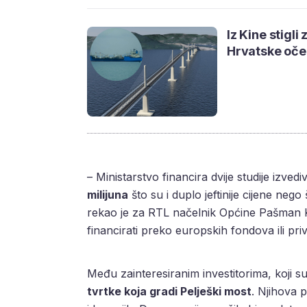
Iz Kine stigl
Hrvatske oče
– Ministarstvo financira dvije studije izvedi
milijuna
što su i duplo jeftinije cijene neg
rekao je za RTL načelnik Općine Pašman Kr
financirati preko europskih fondova ili pr
Među zainteresiranim investitorima, koji su
tvrtke koja gradi Pelješki most
. Njihova 