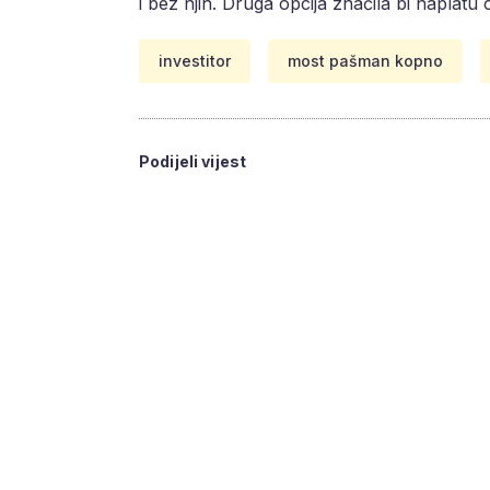
i bez njih. Druga opcija značila bi naplatu c
investitor
most pašman kopno
Podijeli vijest