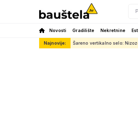
Novosti
Gradilište
Nekretnine
Es
0 tisuća eura
Šareno vertikalno selo: Nizozemci za Kineze na
Najnovije: