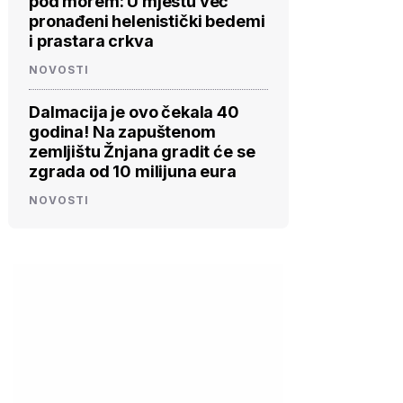
pod morem: U mjestu već
pronađeni helenistički bedemi
i prastara crkva
NOVOSTI
Dalmacija je ovo čekala 40
godina! Na zapuštenom
zemljištu Žnjana gradit će se
zgrada od 10 milijuna eura
NOVOSTI