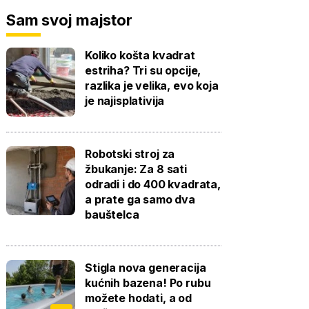
Sam svoj majstor
Koliko košta kvadrat
estriha? Tri su opcije,
razlika je velika, evo koja
je najisplativija
Robotski stroj za
žbukanje: Za 8 sati
odradi i do 400 kvadrata,
a prate ga samo dva
bauštelca
Stigla nova generacija
kućnih bazena! Po rubu
možete hodati, a od