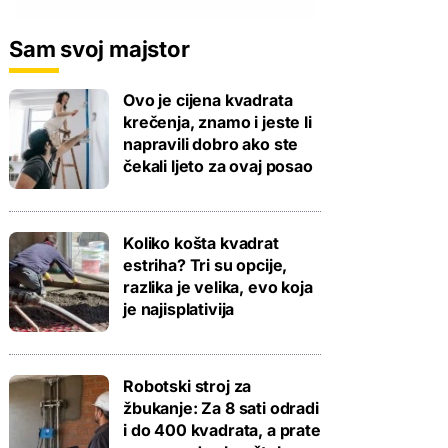
Sam svoj majstor
Ovo je cijena kvadrata
krečenja, znamo i jeste li
napravili dobro ako ste
čekali ljeto za ovaj posao
Koliko košta kvadrat
estriha? Tri su opcije,
razlika je velika, evo koja
je najisplativija
Robotski stroj za
žbukanje: Za 8 sati odradi
i do 400 kvadrata, a prate