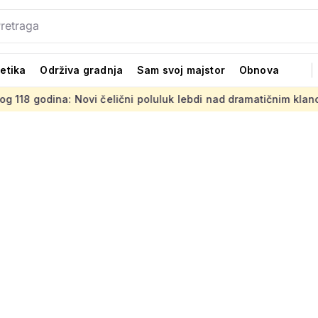
tetika
Održiva gradnja
Sam svoj majstor
Obnova
 Novi čelični poluluk lebdi nad dramatičnim klancem
Stran