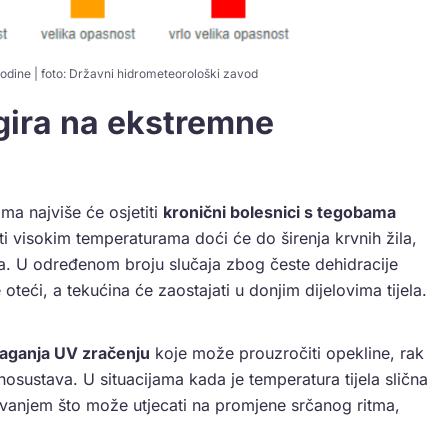
 godine | foto: Državni hidrometeorološki zavod
gira na ekstremne
ma najviše će osjetiti
kronični bolesnici s tegobama
ti visokim temperaturama doći će do širenja krvnih žila,
aka. U određenom broju slučaja zbog česte dehidracije
teći, a tekućina će zaostajati u donjim dijelovima tijela.
zlaganja UV zračenju
koje može prouzročiti opekline, rak
unosustava. U situacijama kada je temperatura tijela slična
aravanjem što može utjecati na promjene srčanog ritma,