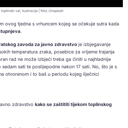
oplinski val, ilustracija | foto: Unsplash
kom ovog tjedna s vrhuncem kojeg se očekuje sutra kada
 stupnjeva
.
atskog zavoda za javno zdravstvo
je izbjegavanje
sokih temperatura zraka, posebice za vrijeme trajanja
an rad ne može izbjeći treba ga činiti u najhladnije
 sedam sati te poslijepodne nakon 17 sati. No, što je s
na otvorenom i to baš u periodu kojeg liječnici
javno zdravstvo
kako se zaštititi tijekom toplinskog