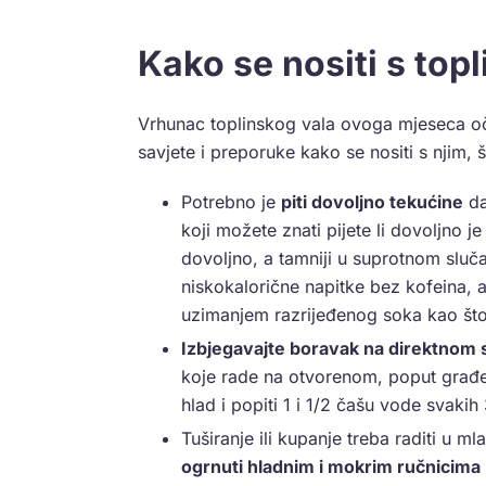
Kako se nositi s top
Vrhunac toplinskog vala ovoga mjeseca oč
savjete i preporuke kako se nositi s njim, š
Potrebno je
piti dovoljno tekućine
da
koji možete znati pijete li dovoljno je
dovoljno, a tamniji u suprotnom sluč
niskokalorične napitke bez kofeina, a
uzimanjem razrijeđenog soka kao što
Izbjegavajte boravak na direktnom
koje rade na otvorenom, poput građev
hlad i popiti 1 i 1/2 čašu vode svakih
Tuširanje ili kupanje treba raditi u 
ogrnuti hladnim i mokrim ručnicima