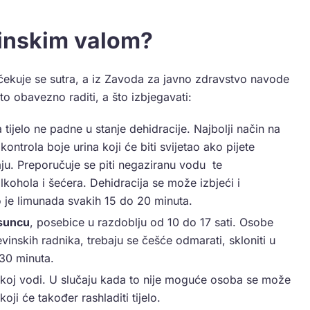
linskim valom?
ekuje se sutra, a iz Zavoda za javno zdravstvo navode
to obavezno raditi, a što izbjegavati:
 tijelo ne padne u stanje dehidracije. Najbolji način na
 kontrola boje urina koji će biti svijetao ako pijete
aju. Preporučuje se piti negaziranu vodu te
lkohola i šećera. Dehidracija se može izbjeći i
 je limunada svakih 15 do 20 minuta.
 suncu
, posebice u razdoblju od 10 do 17 sati. Osobe
inskih radnika, trebaju se češće odmarati, skloniti u
 30 minuta.
mlakoj vodi. U slučaju kada to nije moguće osoba se može
koji će također rashladiti tijelo.