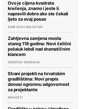
Ovo je cijena kvadrata
krečenja, znamo i jeste li
napravili dobro ako ste čekali
ljeto za ovaj posao
SAM SVOJ MAJSTOR
Zahtjevna zamjena mosta
starog 118 godina: Novi čelični
poluluk lebdi nad dramatičnim
klancem
ODRŽIVA GRADNJA
Strani projekti na hrvatskim
gradilištima: Novi propis
donosi ogromnu odgovornost
za projektante
NOVOSTI
Gradilište u zalazu: Ugrađeno