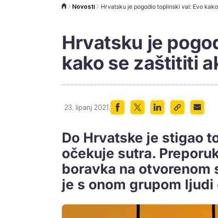
Novosti
Hrvatsku je pogod
kako se zaštititi 
23. lipanj 2021.
Do Hrvatske je stigao to
očekuje sutra. Preporuk
boravka na otvorenom s
je s onom grupom ljudi č