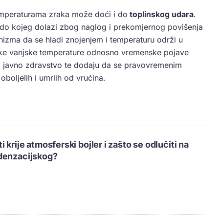
emperaturama zraka može doći i do
toplinskog udara
.
do kojeg dolazi zbog naglog i prekomjernog povišenja
izma da se hladi znojenjem i temperaturu održi u
ke vanjske temperature odnosno vremenske pojave
za javno zdravstvo te dodaju da se pravovremenim
boljelih i umrlih od vrućina.
 krije atmosferski bojler i zašto se odlučiti na
denzacijskog?