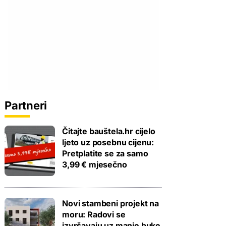
Partneri
Čitajte bauštela.hr cijelo
ljeto uz posebnu cijenu:
Pretplatite se za samo
3,99 € mjesečno
Novi stambeni projekt na
moru: Radovi se
izvršavaju uz manje buke