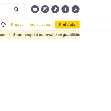
Prijava
Registracija
Pretplata
i projekti na hrvatskim gradilištima: Novi propis donosi ogrom