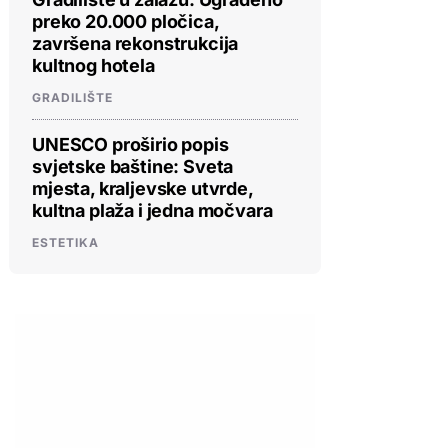
preko 20.000 pločica,
završena rekonstrukcija
kultnog hotela
GRADILIŠTE
UNESCO proširio popis
svjetske baštine: Sveta
mjesta, kraljevske utvrde,
kultna plaža i jedna močvara
ESTETIKA