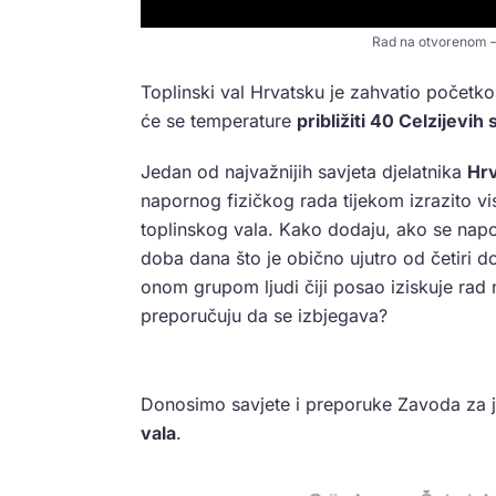
Rad na otvorenom – t
Toplinski val Hrvatsku je zahvatio počet
će se temperature
približiti 40 Celzijevih
Jedan od najvažnijih savjeta djelatnika
Hrv
napornog fizičkog rada tijekom izrazito vi
toplinskog vala. Kako dodaju, ako se napor
doba dana što je obično ujutro od četiri do
onom grupom ljudi čiji posao iziskuje rad 
preporučuju da se izbjegava?
Donosimo savjete i preporuke Zavoda za 
vala
.