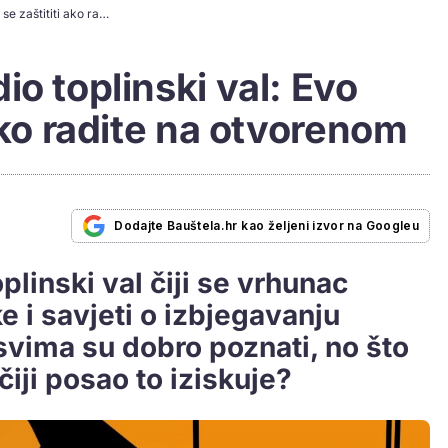
Hrvatsku je pogodio toplinski val: Evo kako se zaštititi ako radite na otvorenom
io toplinski val: Evo
ako radite na otvorenom
Dodajte Bauštela.hr kao željeni izvor na Googleu
plinski val čiji se vrhunac
e i savjeti o izbjegavanju
vima su dobro poznati, no što
iji posao to iziskuje?