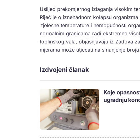
Uslijed prekomjernog izlaganja visokim t
Riječ je o iznenadnom kolapsu organizma 
tjelesne temperature i nemogućnosti organ
normalnim granicama radi ekstremno viso
toplinskog vala, objašnjavaju iz Zadova 
mjerama može utjecati na smanjenje broja o
Izdvojeni članak
Koje opasnosti
ugradnju kon