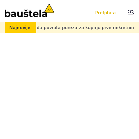
Pretplata
do povrata poreza za kupnju prve nekretnine: Morate znati ovih 
Najnovije: