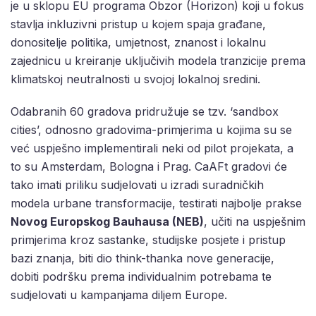
je u sklopu EU programa Obzor (Horizon) koji u fokus
stavlja inkluzivni pristup u kojem spaja građane,
donositelje politika, umjetnost, znanost i lokalnu
zajednicu u kreiranje uključivih modela tranzicije prema
klimatskoj neutralnosti u svojoj lokalnoj sredini.
Odabranih 60 gradova pridružuje se tzv. ‘sandbox
cities’, odnosno gradovima-primjerima u kojima su se
već uspješno implementirali neki od pilot projekata, a
to su Amsterdam, Bologna i Prag. CaAFt gradovi će
tako imati priliku sudjelovati u izradi suradničkih
modela urbane transformacije, testirati najbolje prakse
Novog Europskog Bauhausa (NEB)
, učiti na uspješnim
primjerima kroz sastanke, studijske posjete i pristup
bazi znanja, biti dio think-thanka nove generacije,
dobiti podršku prema individualnim potrebama te
sudjelovati u kampanjama diljem Europe.