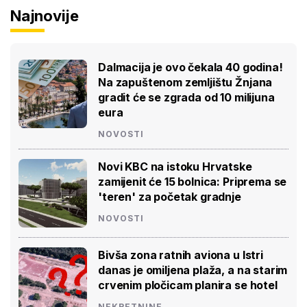
Najnovije
Dalmacija je ovo čekala 40 godina!
Na zapuštenom zemljištu Žnjana
gradit će se zgrada od 10 milijuna
eura
NOVOSTI
Novi KBC na istoku Hrvatske
zamijenit će 15 bolnica: Priprema se
'teren' za početak gradnje
NOVOSTI
Bivša zona ratnih aviona u Istri
danas je omiljena plaža, a na starim
crvenim pločicam planira se hotel
NEKRETNINE