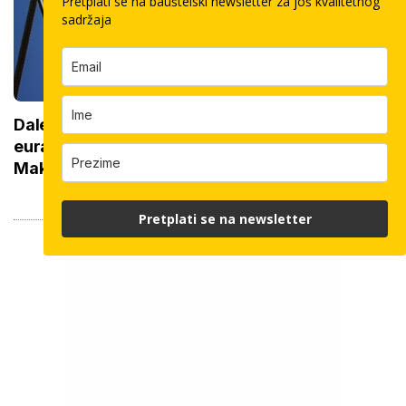
Pretplati se na bauštelski newsletter za još kvalitetnog
sadržaja
Dalekovod i Končar dobili posao od 50 milijuna
eura: Gradit će najveći vjetropark u Sjevernoj
Makedoniji
Pretplati se na newsletter