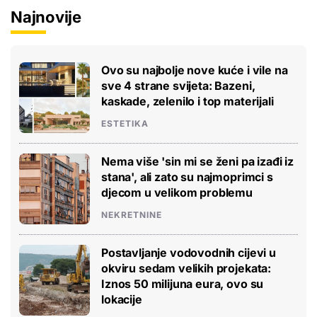
Najnovije
Ovo su najbolje nove kuće i vile na
sve 4 strane svijeta: Bazeni,
kaskade, zelenilo i top materijali
ESTETIKA
Nema više 'sin mi se ženi pa izađi iz
stana', ali zato su najmoprimci s
djecom u velikom problemu
NEKRETNINE
Postavljanje vodovodnih cijevi u
okviru sedam velikih projekata:
Iznos 50 milijuna eura, ovo su
lokacije