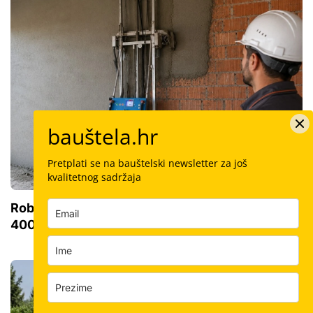
bauštela.hr
Pretplati se na bauštelski newsletter za još
kvalitetnog sadržaja
Robotski stroj za žbukanje: Za 8 sati odradi i do
400 kvadrata, a prate ga samo dva bauštelca