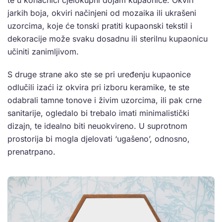
te u konačnici cjelokupni dojam kupaonice. Okviri
jarkih boja, okviri načinjeni od mozaika ili ukrašeni
uzorcima, koje će tonski pratiti kupaonski tekstil i
dekoracije može svaku dosadnu ili sterilnu kupaonicu
učiniti zanimljivom.
S druge strane ako ste se pri uređenju kupaonice
odlučili izaći iz okvira pri izboru keramike, te ste
odabrali tamne tonove i živim uzorcima, ili pak crne
sanitarije, ogledalo bi trebalo imati minimalistički
dizajn, te idealno biti neuokvireno. U suprotnom
prostorija bi mogla djelovati ‘ugašeno’, odnosno,
prenatrpano.