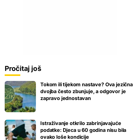
Pročitaj još
Tokom ili tijekom nastave? Ova jezična
dvojba često zbunjuje, a odgovor je
zapravo jednostavan
Istraživanje otkrilo zabrinjavajuće
podatke: Djeca u 60 godina nisu bila
ovako loše kondicije