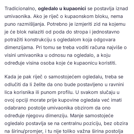
Tradicionalno,
ogledalo u kupaonici
se postavlja iznad
umivaonika. Ako je riječ o kupaonskom bloku, nema
puno razmišljanja. Potrebno je izmjeriti zid na kojemu
je će blok nalaziti od poda do stropa i jednostavno
potražiti konstrukciju s ogledalom koja odgovara
dimenzijama. Pri tomu se treba voditi računa najviše o
visini umivaonika u odnosu na ogledalo, a koju
određuje visina osoba koje će kupaonicu koristiti.
Kada je pak riječ o samostojećem ogledalu, treba se
odlučiti da li želite da ono bude postavljeno u ravnini
lica korisnika ili punom profilu. U svakom slučaju u
ovoj opciji morate prije kupovine ogledala već imati
odabrano postolje umivaonika obzirom da ono
određuje njegovu dimenziju. Manje samostojeće
ogledalo postavlja se na centralnu poziciju, bez obzira
na širinu/promjer, i tu nije toliko važna širina postolja