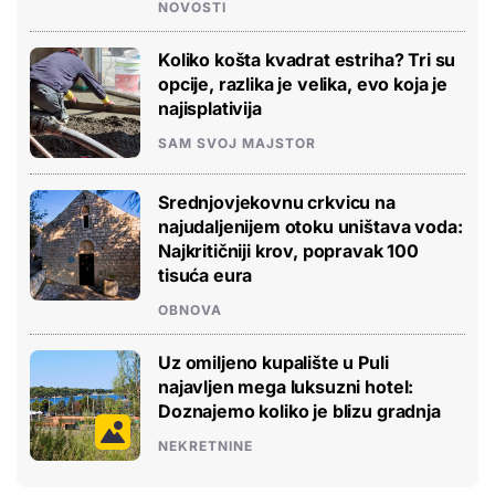
NOVOSTI
Koliko košta kvadrat estriha? Tri su
opcije, razlika je velika, evo koja je
najisplativija
SAM SVOJ MAJSTOR
Srednjovjekovnu crkvicu na
najudaljenijem otoku uništava voda:
Najkritičniji krov, popravak 100
tisuća eura
OBNOVA
Uz omiljeno kupalište u Puli
najavljen mega luksuzni hotel:
Doznajemo koliko je blizu gradnja
NEKRETNINE