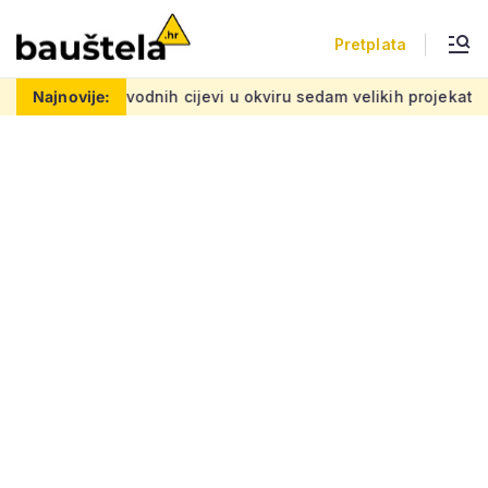
Pretplata
h cijevi u okviru sedam velikih projekata: Iznos 50 milijuna eu
Najnovije: