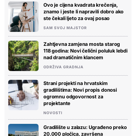
Ovo je cijena kvadrata krečenja,
znamo i jeste li napravili dobro ako
ste čekali ljeto za ovaj posao
SAM SVOJ MAJSTOR
Zahtjevna zamjena mosta starog
118 godina: Novi čelični poluluk lebdi
nad dramatičnim klancem
ODRŽIVA GRADNJA
Strani projekti na hrvatskim
gradilištima: Novi propis donosi
ogromnu odgovornost za
projektante
NOVOSTI
Gradilište u zalazu: Ugrađeno preko
20.000 pločica, završena