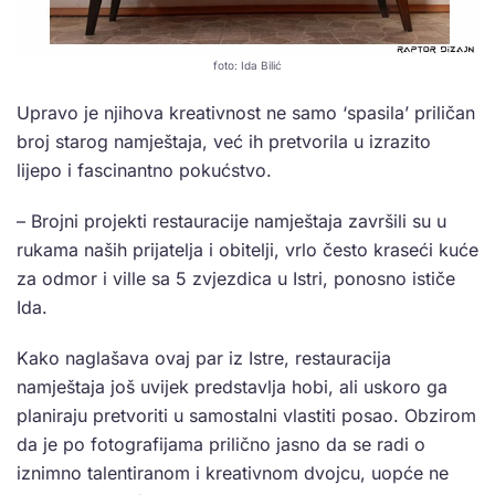
foto: Ida Bilić
Upravo je njihova kreativnost ne samo ‘spasila’ priličan
broj starog namještaja, već ih pretvorila u izrazito
lijepo i fascinantno pokućstvo.
– Brojni projekti restauracije namještaja završili su u
rukama naših prijatelja i obitelji, vrlo često kraseći kuće
za odmor i ville sa 5 zvjezdica u Istri, ponosno ističe
Ida.
Kako naglašava ovaj par iz Istre, restauracija
namještaja još uvijek predstavlja hobi, ali uskoro ga
planiraju pretvoriti u samostalni vlastiti posao. Obzirom
da je po fotografijama prilično jasno da se radi o
iznimno talentiranom i kreativnom dvojcu, uopće ne