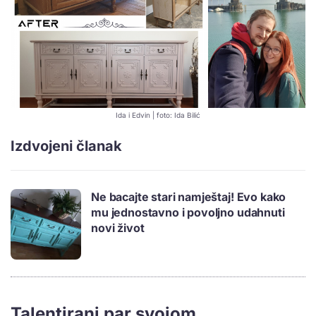
Ida i Edvin | foto: Ida Bilić
Izdvojeni članak
Ne bacajte stari namještaj! Evo kako
mu jednostavno i povoljno udahnuti
novi život
Talentirani par svojom