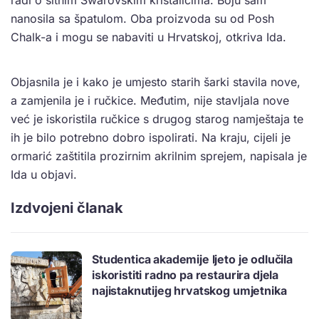
radi o sitnim Swarovskim kristalićima. Boju sam
nanosila sa špatulom. Oba proizvoda su od Posh
Chalk-a i mogu se nabaviti u Hrvatskoj, otkriva Ida.
Objasnila je i kako je umjesto starih šarki stavila nove,
a zamjenila je i ručkice. Međutim, nije stavljala nove
već je iskoristila ručkice s drugog starog namještaja te
ih je bilo potrebno dobro ispolirati. Na kraju, cijeli je
ormarić zaštitila prozirnim akrilnim sprejem, napisala je
Ida u objavi.
Izdvojeni članak
Studentica akademije ljeto je odlučila
iskoristiti radno pa restaurira djela
najistaknutijeg hrvatskog umjetnika