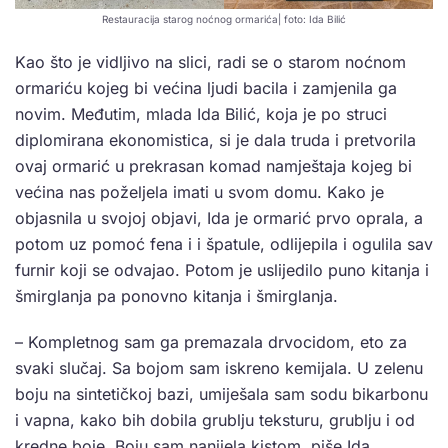
Restauracija starog noćnog ormarića| foto: Ida Bilić
Kao što je vidljivo na slici, radi se o starom noćnom
ormariću kojeg bi većina ljudi bacila i zamjenila ga
novim. Međutim, mlada Ida Bilić, koja je po struci
diplomirana ekonomistica, si je dala truda i pretvorila
ovaj ormarić u prekrasan komad namještaja kojeg bi
većina nas poželjela imati u svom domu. Kako je
objasnila u svojoj objavi, Ida je ormarić prvo oprala, a
potom uz pomoć fena i i špatule, odlijepila i ogulila sav
furnir koji se odvajao. Potom je uslijedilo puno kitanja i
šmirglanja pa ponovno kitanja i šmirglanja.
– Kompletnog sam ga premazala drvocidom, eto za
svaki slučaj. Sa bojom sam iskreno kemijala. U zelenu
boju na sintetičkoj bazi, umiješala sam sodu bikarbonu
i vapna, kako bih dobila grublju teksturu, grublju i od
kredne boje. Boju sam nanijela kistom, piše Ida.