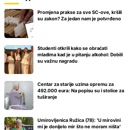
Promjena prakse za sve SC-ove, kršili
su zakon? Za jedan nam je potvrđeno
Studenti otkrili kako se obraćati
mladima kad je u pitanju alkohol: Dobili
su važnu nagradu
Centar za starije uzima opremu za
492.000 eura: Na popisu su i stolice za
tuširanje
Umirovljenica Ružica (78): 'U mirovini
mi je donijelo mir što ne moram ništa'