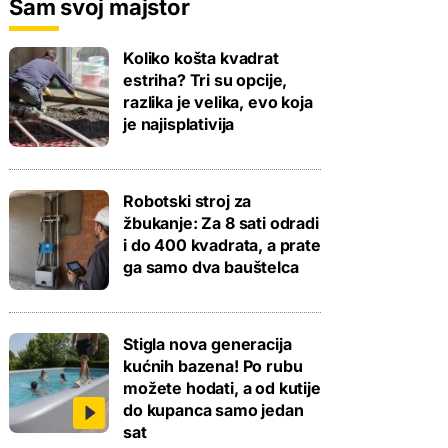
Sam svoj majstor
Koliko košta kvadrat
estriha? Tri su opcije,
razlika je velika, evo koja
je najisplativija
Robotski stroj za
žbukanje: Za 8 sati odradi
i do 400 kvadrata, a prate
ga samo dva bauštelca
Stigla nova generacija
kućnih bazena! Po rubu
možete hodati, a od kutije
do kupanca samo jedan
sat