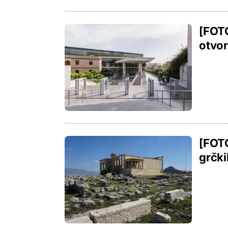
[FOTO
otvor
[FOTO
grčk