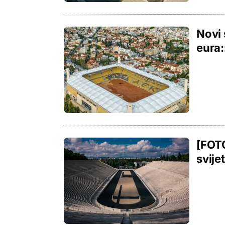
Novi 
eura:
[FOTO
svije