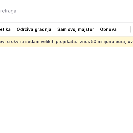
tetika
Održiva gradnja
Sam svoj majstor
Obnova
edam velikih projekata: Iznos 50 milijuna eura, ovo su lokacije