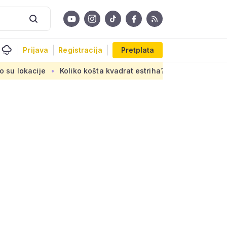
Prijava
Registracija
Pretplata
Koliko košta kvadrat estriha? Tri su opcije, razlika je velika,