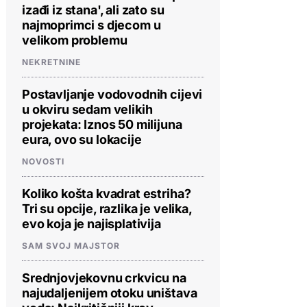
izađi iz stana', ali zato su
najmoprimci s djecom u
velikom problemu
NEKRETNINE
Postavljanje vodovodnih cijevi
u okviru sedam velikih
projekata: Iznos 50 milijuna
eura, ovo su lokacije
NOVOSTI
Koliko košta kvadrat estriha?
Tri su opcije, razlika je velika,
evo koja je najisplativija
SAM SVOJ MAJSTOR
Srednjovjekovnu crkvicu na
najudaljenijem otoku uništava