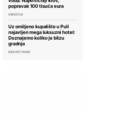
voda: Najkritičniji krov,
popravak 100 tisuća eura
OBNOVA
Uz omiljeno kupalište u Puli
najavljen mega luksuzni hotel:
Doznajemo koliko je blizu
gradnja
NEKRETNINE