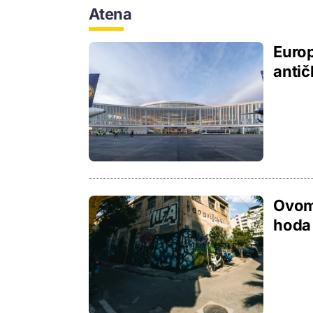
Atena
Europ
antič
Ovom 
hoda 