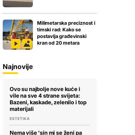
Milimetarska preciznost i
timski rad: Kako se
postavlja građevinski
kran od 20 metara
Najnovije
Ovo su najbolje nove kuće i
vile na sve 4 strane svijeta:
Bazeni, kaskade, zelenilo i top
materijali
ESTETIKA
Nema više 'sin mi se ženi pa