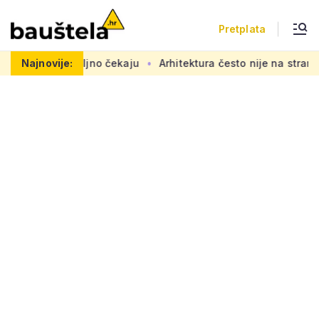
Pretplata
dovi se željno čekaju
Najnovije:
Arhitektura često nije na strani 'obi