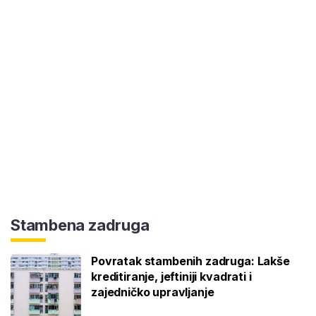
Stambena zadruga
Povratak stambenih zadruga: Lakše
kreditiranje, jeftiniji kvadrati i
zajedničko upravljanje