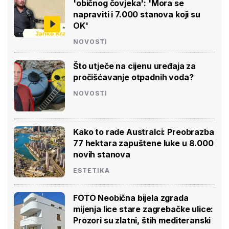
'običnog čovjeka': 'Mora se
napraviti i 7.000 stanova koji su
OK'
NOVOSTI
Što utječe na cijenu uređaja za
pročišćavanje otpadnih voda?
NOVOSTI
Kako to rade Australci: Preobrazba
77 hektara zapuštene luke u 8.000
novih stanova
ESTETIKA
FOTO Neobična bijela zgrada
mijenja lice stare zagrebačke ulice:
Prozori su zlatni, štih mediteranski