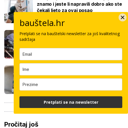
znamo i jeste li napravili dobro ako ste
čekali ljeto za ovaj posao
bauštela.hr
Koliko košta kvadrat estriha? Tri su
Pretplati se na bauštelski newsletter za još kvalitetnog
opcije, razlika je velika, evo koja je
sadržaja
najisplativija
Robotski stroj za žbukanje: Za 8 sati
odradi i do 400 kvadrata, a prate ga
samo dva bauštelca
Pretplati se na newsletter
Pročitaj još