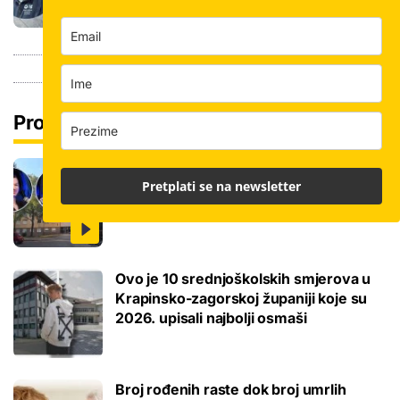
Pročitaj još
Ovo je 5 mana života u studentskom
Pretplati se na newsletter
domu na koje se svaki brucoš mora
naviknuti
Ovo je 10 srednjoškolskih smjerova u
Krapinsko-zagorskoj županiji koje su
2026. upisali najbolji osmaši
Broj rođenih raste dok broj umrlih