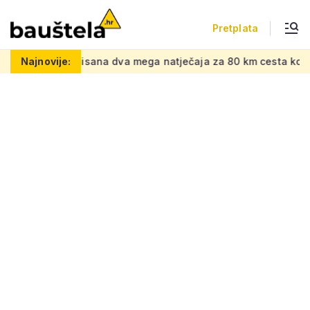
Pretplata
tel
Najnovije:
Raspisana dva mega natječaja za 80 km cesta kod susje