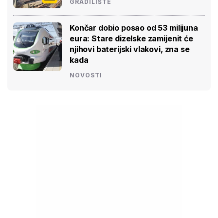
GRADILIŠTE
Končar dobio posao od 53 milijuna
eura: Stare dizelske zamijenit će
njihovi baterijski vlakovi, zna se
kada
NOVOSTI