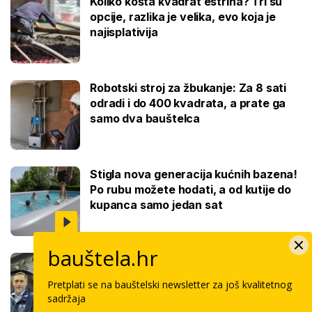
Koliko košta kvadrat estriha? Tri su
opcije, razlika je velika, evo koja je
najisplativija
Robotski stroj za žbukanje: Za 8 sati
odradi i do 400 kvadrata, a prate ga
samo dva bauštelca
Stigla nova generacija kućnih bazena!
Po rubu možete hodati, a od kutije do
kupanca samo jedan sat
bauštela.hr
Koliko košta keramičar za kvadrat
pločica: Cijenu određuju površina,
Pretplati se na bauštelski newsletter za još kvalitetnog
dimenzije keramike, ali i lokacija
sadržaja