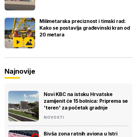
Milimetarska preciznost i timski rad:
Kako se postavlja građevinski kran od
20 metara
Najnovije
Novi KBC na istoku Hrvatske
zamijenit će 15 bolnica: Priprema se
'teren' za početak gradnje
NOVOSTI
Bivša zona ratnih aviona u Istri