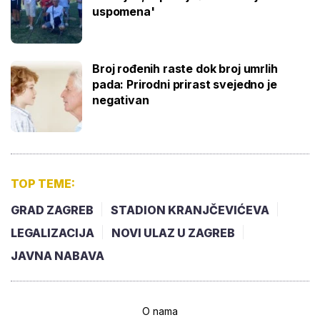
uspomena'
Broj rođenih raste dok broj umrlih
pada: Prirodni prirast svejedno je
negativan
TOP TEME:
GRAD ZAGREB
STADION KRANJČEVIĆEVA
LEGALIZACIJA
NOVI ULAZ U ZAGREB
JAVNA NABAVA
O nama