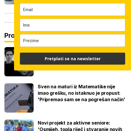
Pročitaj još
Najtužnija objava škole, preminuo je
učenik: 'Pamtit ćemo ga po dobroti i
Pretplati se na newsletter
osmijehu'
Sven na maturi iz Matematike nije
imao grešku, no istaknuo je propust:
'Pripremao sam se na pogrešan način'
Novi projekt za aktivne seniore:
'Osmijeh, topla riječ i stvaranje novih