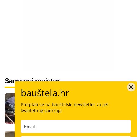
Sam svoj majstor
bauštela.hr
Koliko košta kvadrat estriha? Tri su
opcije, razlika je velika, evo koja je
Pretplati se na bauštelski newsletter za još
najisplativija
kvalitetnog sadržaja
Robotski stroj za žbukanje: Za 8 sati