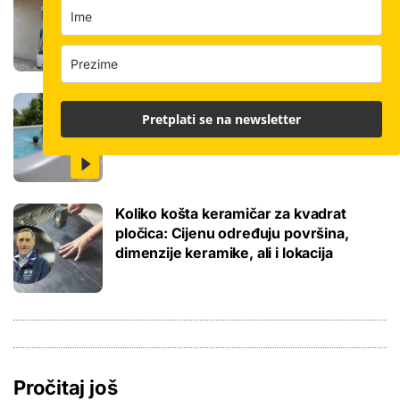
odradi i do 400 kvadrata, a prate ga
samo dva bauštelca
Stigla nova generacija kućnih bazena!
Pretplati se na newsletter
Po rubu možete hodati, a od kutije do
kupanca samo jedan sat
Koliko košta keramičar za kvadrat
pločica: Cijenu određuju površina,
dimenzije keramike, ali i lokacija
Pročitaj još