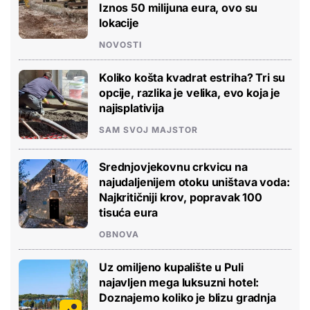
Iznos 50 milijuna eura, ovo su
lokacije
NOVOSTI
Koliko košta kvadrat estriha? Tri su
opcije, razlika je velika, evo koja je
najisplativija
SAM SVOJ MAJSTOR
Srednjovjekovnu crkvicu na
najudaljenijem otoku uništava voda:
Najkritičniji krov, popravak 100
tisuća eura
OBNOVA
Uz omiljeno kupalište u Puli
najavljen mega luksuzni hotel:
Doznajemo koliko je blizu gradnja