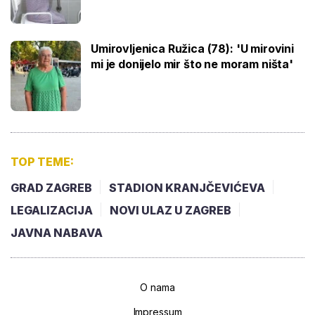
Umirovljenica Ružica (78): 'U mirovini
mi je donijelo mir što ne moram ništa'
TOP TEME:
GRAD ZAGREB
STADION KRANJČEVIĆEVA
LEGALIZACIJA
NOVI ULAZ U ZAGREB
JAVNA NABAVA
O nama
Impressum