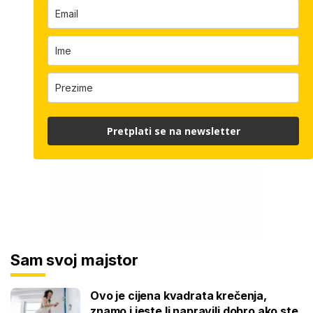
Pretplati se na newsletter
Sam svoj majstor
Ovo je cijena kvadrata krečenja,
znamo i jeste li napravili dobro ako ste