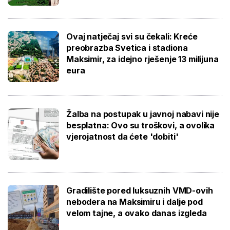
Ovaj natječaj svi su čekali: Kreće
preobrazba Svetica i stadiona
Maksimir, za idejno rješenje 13 milijuna
eura
Žalba na postupak u javnoj nabavi nije
besplatna: Ovo su troškovi, a ovolika
vjerojatnost da ćete 'dobiti'
Gradilište pored luksuznih VMD-ovih
nebodera na Maksimiru i dalje pod
velom tajne, a ovako danas izgleda