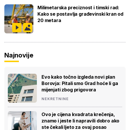
Milimetarska preciznost i timski rad:
Kako se postavlja građevinski kran od
20 metara
Najnovije
Evo kako točno izgleda novi plan
Borovja: Pitali smo Grad hoće li ga
mijenjati zbog prigovora
NEKRETNINE
Ovo je cijena kvadrata krečenja,
znamo i jeste li napravili dobro ako
ste čekali ljeto za ovaj posao