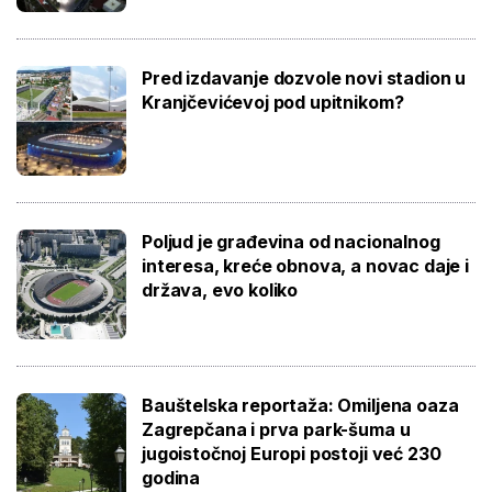
Pred izdavanje dozvole novi stadion u
Kranjčevićevoj pod upitnikom?
Poljud je građevina od nacionalnog
interesa, kreće obnova, a novac daje i
država, evo koliko
Bauštelska reportaža: Omiljena oaza
Zagrepčana i prva park-šuma u
jugoistočnoj Europi postoji već 230
godina