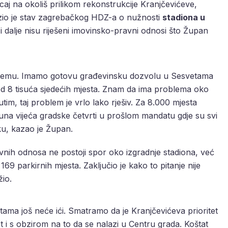
aj na okoliš prilikom rekonstrukcije Kranjčevićeve,
zio je stav zagrebačkog HDZ-a o nužnosti
stadiona u
 i dalje nisu riješeni imovinsko-pravni odnosi što Župan
gu temu. Imamo gotovu građevinsku dozvolu u Sesvetama
d 8 tisuća sjedećih mjesta. Znam da ima problema oko
m, taj problem je vrlo lako rješiv. Za 8.000 mjesta
una vijeća gradske četvrti u prošlom mandatu gdje su svi
uku, kazao je Župan.
vnih odnosa ne postoji spor oko izgradnje stadiona, već
169 parkirnih mjesta. Zaključio je kako to pitanje nije
žio.
tama još neće ići. Smatramo da je Kranjčevićeva prioritet
 i s obzirom na to da se nalazi u Centru grada. Koštat