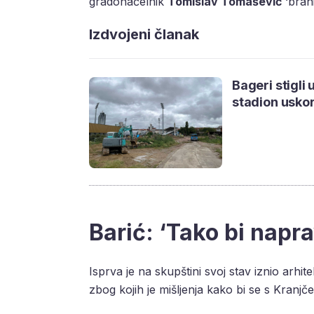
gradonačelnik
Tomislav Tomašević
‘bran
Izdvojeni članak
Bageri stigli
stadion uskor
Barić: ‘Tako bi napr
Isprva je na skupštini svoj stav iznio arhit
zbog kojih je mišljenja kako bi se s Kranjč