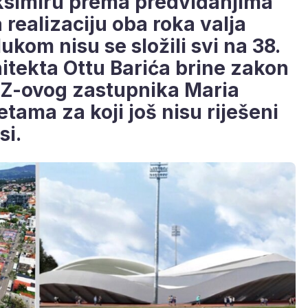
aksimiru prema predviđanjima
 realizaciju oba roka valja
ukom nisu se složili svi na 38.
hitekta Ottu Barića brine zakon
HDZ-ovog zastupnika Maria
tama za koji još nisu riješeni
si.