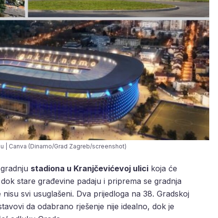
du | Canva (Dinamo/Grad Zagreb/screenshot)
zgradnju
stadiona u Kranjčevićevoj ulici
koja će
 dok stare građevine padaju i priprema se gradnja
e nisu svi usuglašeni. Dva prijedloga na 38. Gradskoj
stavovi da odabrano rješenje nije idealno, dok je