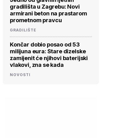
gradilišta u Zagrebu: Novi
armirani beton na prastarom
prometnom pravcu
GRADILIŠTE
Končar dobio posao od 53
milijuna eura: Stare dizelske
zamijenit će njihovi baterijski
vlakovi, zna se kada
NOVOSTI