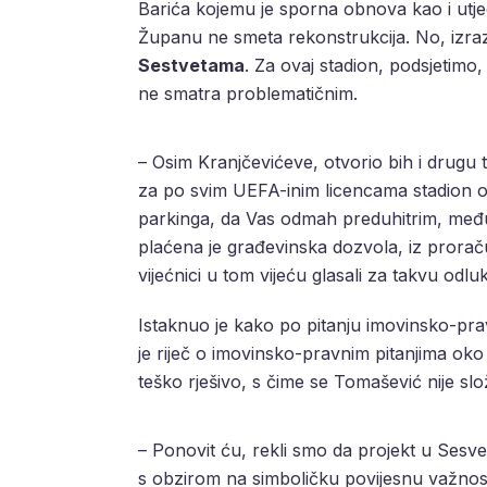
Barića kojemu je sporna obnova kao i utjec
Županu ne smeta rekonstrukcija. No, izra
Sestvetama
. Za ovaj stadion, podsjetimo,
ne smatra problematičnim.
– Osim Kranjčevićeve, otvorio bih i dru
za po svim UEFA-inim licencama stadion o
parkinga, da Vas odmah preduhitrim, međuti
plaćena je građevinska dozvola, iz prorač
vijećnici u tom vijeću glasali za takvu odl
Istaknuo je kako po pitanju imovinsko-pra
je riječ o imovinsko-pravnim pitanjima oko 
teško rješivo, s čime se Tomašević nije slo
– Ponovit ću, rekli smo da projekt u Sesve
s obzirom na simboličku povijesnu važnost