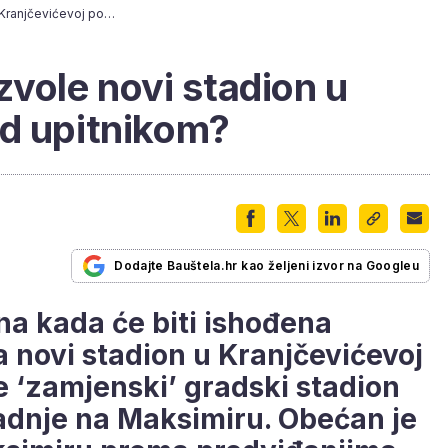
Pred izdavanje dozvole novi stadion u Kranjčevićevoj pod upitnikom?
zvole novi stadion u
od upitnikom?
Dodajte Bauštela.hr kao željeni izvor na Googleu
ana kada će biti ishođena
 novi stadion u Kranjčevićevoj
će ‘zamjenski’ gradski stadion
radnje na Maksimiru. Obećan je