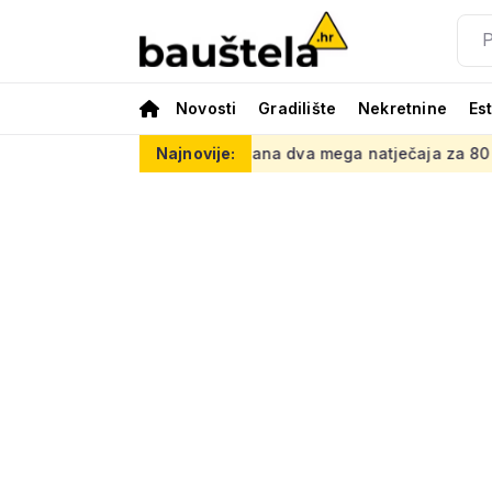
Novosti
Gradilište
Nekretnine
Es
 hotel
Raspisana dva mega natječaja za 80 km cesta kod su
Najnovije: