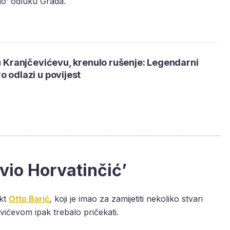
io’ odluku Grada.
 u Kranjčevićevu, krenulo rušenje: Legendarni
o odlazi u povijest
avio Horvatinčić’
ekt
Otto Barić
, koji je imao za zamijetiti nekoliko stvari
evićevom ipak trebalo pričekati.