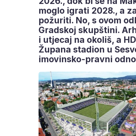
2026., dok bi se na M
moglo igrati 2028., a za
požuriti. No, s ovom odl
Gradskoj skupštini. Ar
i utjecaj na okoliš, a 
Župana stadion u Sesve
imovinsko-pravni odno