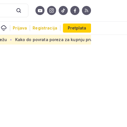
Prijava
Registracija
Pretplata
povrata poreza za kupnju prve nekretnine: Morate znati ovih 5 s