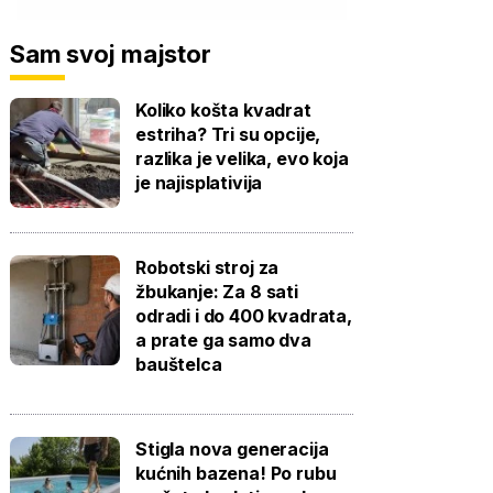
Sam svoj majstor
Koliko košta kvadrat
estriha? Tri su opcije,
razlika je velika, evo koja
je najisplativija
Robotski stroj za
žbukanje: Za 8 sati
odradi i do 400 kvadrata,
a prate ga samo dva
bauštelca
Stigla nova generacija
kućnih bazena! Po rubu