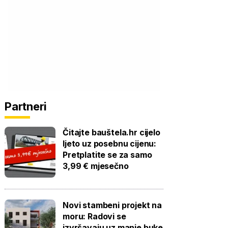
Partneri
Čitajte bauštela.hr cijelo
ljeto uz posebnu cijenu:
Pretplatite se za samo
3,99 € mjesečno
Novi stambeni projekt na
moru: Radovi se
izvršavaju uz manje buke