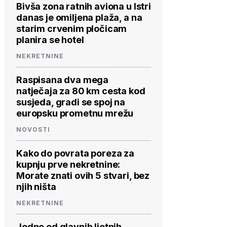
Bivša zona ratnih aviona u Istri
danas je omiljena plaža, a na
starim crvenim pločicam
planira se hotel
NEKRETNINE
Raspisana dva mega
natječaja za 80 km cesta kod
susjeda, gradi se spoj na
europsku prometnu mrežu
NOVOSTI
Kako do povrata poreza za
kupnju prve nekretnine:
Morate znati ovih 5 stvari, bez
njih ništa
NEKRETNINE
Jedno od glavnih ljetnih