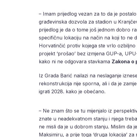
– Imam prijedlog vezan za to da je postalo
građevinska dozvola za stadion u Kranjčević
prijedlog je da o tome još jednom dobro ra
specifičnu lokaciju na način na koji to ne d
Horvatinčić protiv kojega ste vrlo ozbiljno 
projekt ‘prošao’ bez izmjena GUP-a, UPU-a
kako ni ne odgovara stavkama
Zakona o 
Iz Grada Barić nailazi na neslaganje izn
rekonstrukcija nije sporna, ali i da je z
igrati 2028. kako je obećano.
– Ne znam što se tu mijenjalo iz perspekti
znate u neadekvatnom stanju i njega treba
ne misli da je u dobrom stanju. Mislim da je
Maksimiru, a prije toga ‘druga lokacija’ za n