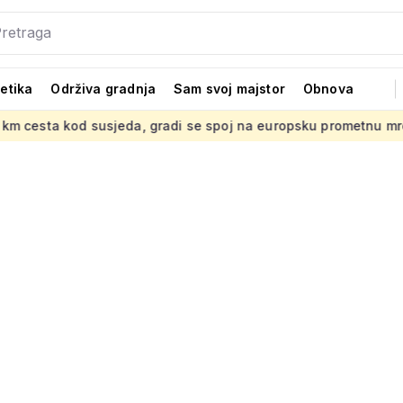
tetika
Održiva gradnja
Sam svoj majstor
Obnova
sjeda, gradi se spoj na europsku prometnu mrežu
Kako do 