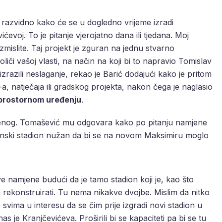
 razvidno kako će se u dogledno vrijeme izradi
evoj. To je pitanje vjerojatno dana ili tjedana. Moj
zmislite. Taj projekt je zguran na jednu stvarno
oliči vašoj vlasti, na način na koji bi to napravio Tomislav
izrazili neslaganje, rekao je Barić dodajući kako je pritom
, natječaja ili gradskog projekta, nakon čega je naglasio
prostornom uređenju
.
esenog. Tomašević mu odgovara kako po pitanju namjene
amjenski stadion nužan da bi se na novom Maksimiru moglo
ve namjene budući da je tamo stadion koji je, kao što
 rekonstruirati. Tu nema nikakve dvojbe. Mislim da nitko
 svima u interesu da se čim prije izgradi novi stadion u
as je Kranjčevićeva. Proširili bi se kapaciteti pa bi se tu