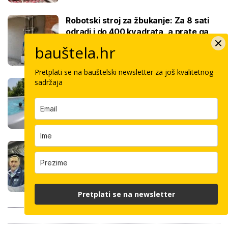
Robotski stroj za žbukanje: Za 8 sati
odradi i do 400 kvadrata, a prate ga
samo dva bauštelca
bauštela.hr
Pretplati se na bauštelski newsletter za još kvalitetnog
sadržaja
Stigla nova generacija kućnih bazena!
Po rubu možete hodati, a od kutije do
kupanca samo jedan sat
Koliko košta keramičar za kvadrat
pločica: Cijenu određuju površina,
dimenzije keramike, ali i lokacija
Pretplati se na newsletter