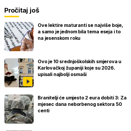
Pročitaj još
Ove lektire maturanti se najviše boje,
a samo je jednom bila tema eseja i to
na jesenskom roku
Ovo je 10 srednjoškolskih smjerova u
Karlovačkoj županiji koje su 2026.
upisali najbolji osmaši
Branitelji će umjesto 2 eura dobiti 3: Za
mjesec dana neborbenog sektora 50
centi