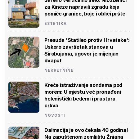
za Kineze napravili zgradu koja
pomiče granice, boje i oblici pršte
ESTETIKA
Presuda 'Statileo protiv Hrvatske':
Uskoro završetak stanova u
Sirobujama, ugovor je mijenjan
dvaput
NEKRETNINE
Kreće istraživanje sondama pod
morem: U mjestu već pronađeni
helenistički bedemi i prastara
crkva
NOVOSTI
Dalmacija je ovo čekala 40 godina!
Na zapuštenom zemljištu Žnjana