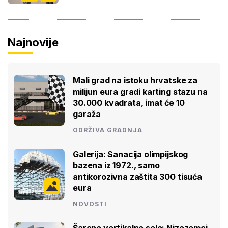
Najnovije
Mali grad na istoku hrvatske za
milijun eura gradi karting stazu na
30.000 kvadrata, imat će 10
garaža
ODRŽIVA GRADNJA
Galerija: Sanacija olimpijskog
bazena iz 1972., samo
antikorozivna zaštita 300 tisuća
eura
NOVOSTI
Šareno vertikalno selo: Nizozemci