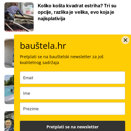
Koliko košta kvadrat estriha? Tri su
opcije, razlika je velika, evo koja je
najisplativija
Robotski stroj za žbukanje: Za 8 sati
bauštela.hr
odradi i do 400 kvadrata, a prate ga
samo dva bauštelca
Pretplati se na bauštelski newsletter za još
kvalitetnog sadržaja
Stigla nova generacija kućnih bazena!
Po rubu možete hodati, a od kutije do
kupanca samo jedan sat
Koliko košta keramičar za kvadrat
pločica: Cijenu određuju površina,
Pretplati se na newsletter
dimenzije keramike, ali i lokacija