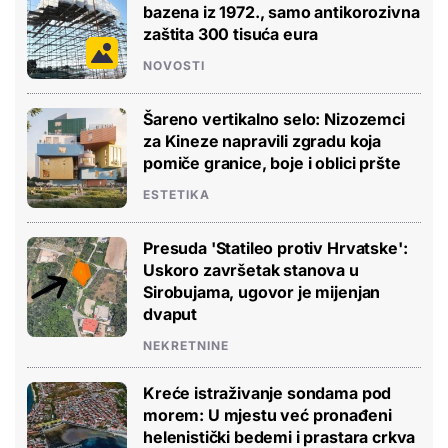
bazena iz 1972., samo antikorozivna
zaštita 300 tisuća eura
NOVOSTI
Šareno vertikalno selo: Nizozemci
za Kineze napravili zgradu koja
pomiče granice, boje i oblici pršte
ESTETIKA
Presuda 'Statileo protiv Hrvatske':
Uskoro završetak stanova u
Sirobujama, ugovor je mijenjan
dvaput
NEKRETNINE
Kreće istraživanje sondama pod
morem: U mjestu već pronađeni
helenistički bedemi i prastara crkva