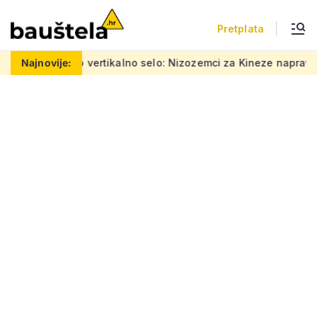
Pretplata
Šareno vertikalno selo: Nizozemci za Kineze napravili zgrad
Najnovije: