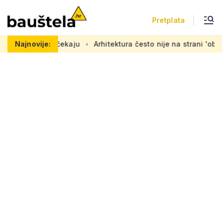
Pretplata
e željno čekaju
Najnovije:
Arhitektura često nije na strani 'običnog čo