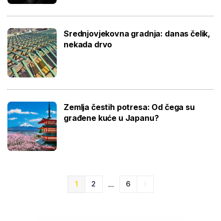
Srednjovjekovna gradnja: danas čelik,
nekada drvo
Zemlja čestih potresa: Od čega su
građene kuće u Japanu?
...
1
2
6