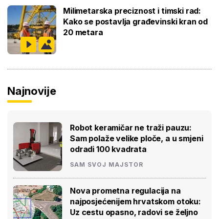
Milimetarska preciznost i timski rad:
Kako se postavlja građevinski kran od
20 metara
Najnovije
Robot keramičar ne traži pauzu:
Sam polaže velike ploče, a u smjeni
odradi 100 kvadrata
SAM SVOJ MAJSTOR
Nova prometna regulacija na
najposjećenijem hrvatskom otoku:
Uz cestu opasno, radovi se željno