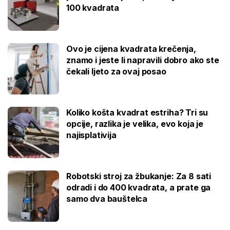
100 kvadrata
Ovo je cijena kvadrata krečenja,
znamo i jeste li napravili dobro ako ste
čekali ljeto za ovaj posao
Koliko košta kvadrat estriha? Tri su
opcije, razlika je velika, evo koja je
najisplativija
Robotski stroj za žbukanje: Za 8 sati
odradi i do 400 kvadrata, a prate ga
samo dva bauštelca