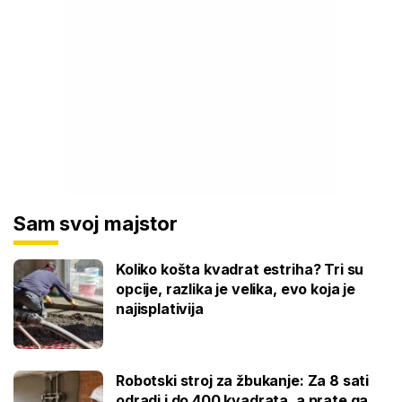
Sam svoj majstor
Koliko košta kvadrat estriha? Tri su
opcije, razlika je velika, evo koja je
najisplativija
Robotski stroj za žbukanje: Za 8 sati
odradi i do 400 kvadrata, a prate ga