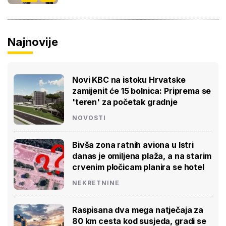
Najnovije
Novi KBC na istoku Hrvatske
zamijenit će 15 bolnica: Priprema se
'teren' za početak gradnje
NOVOSTI
Bivša zona ratnih aviona u Istri
danas je omiljena plaža, a na starim
crvenim pločicam planira se hotel
NEKRETNINE
Raspisana dva mega natječaja za
80 km cesta kod susjeda, gradi se