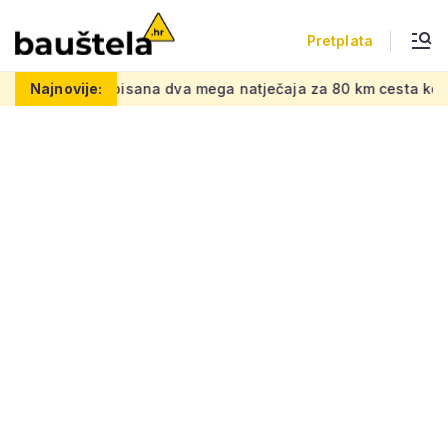
Pretplata
tel
Najnovije:
Raspisana dva mega natječaja za 80 km cesta kod susje