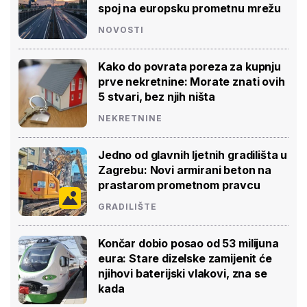
spoj na europsku prometnu mrežu
NOVOSTI
Kako do povrata poreza za kupnju
prve nekretnine: Morate znati ovih
5 stvari, bez njih ništa
NEKRETNINE
Jedno od glavnih ljetnih gradilišta u
Zagrebu: Novi armirani beton na
prastarom prometnom pravcu
GRADILIŠTE
Končar dobio posao od 53 milijuna
eura: Stare dizelske zamijenit će
njihovi baterijski vlakovi, zna se
kada