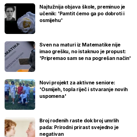
Najtužnija objava škole, preminuo je
učenik: 'Pamtit ćemo ga po dobroti i
osmijehu'
Sven na maturi iz Matematike nije
imao grešku, no istaknuo je propust:
'Pripremao sam se na pogrešan način'
Novi projekt za aktivne seniore:
'Osmijeh, topla riječ i stvaranje novih
uspomena'
Broj rođenih raste dok broj umrlih
pada: Prirodni prirast svejedno je
negativan