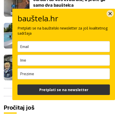
samo dva bauštelca
bauštela.hr
Stigla nova generacija kućnih bazena!
Pretplati se na bauštelski newsletter za još kvalitetnog
Po rubu možete hodati, a od kutije do
sadržaja
kupanca samo jedan sat
Koliko košta keramičar za kvadrat
pločica: Cijenu određuju površina,
dimenzije keramike, ali i lokacija
Pretplati se na newsletter
Pročitaj još