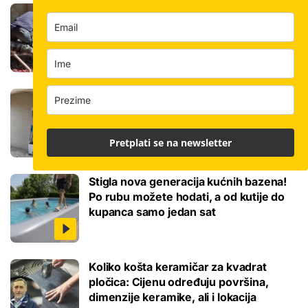
Koliko košta kvadrat estriha? Tri su
opcije, razlika je velika, evo koja je
najisplativija
Robotski stroj za žbukanje: Za 8 sati
odradi i do 400 kvadrata, a prate ga
samo dva bauštelca
Pretplati se na newsletter
Stigla nova generacija kućnih bazena!
Po rubu možete hodati, a od kutije do
kupanca samo jedan sat
Koliko košta keramičar za kvadrat
pločica: Cijenu određuju površina,
dimenzije keramike, ali i lokacija