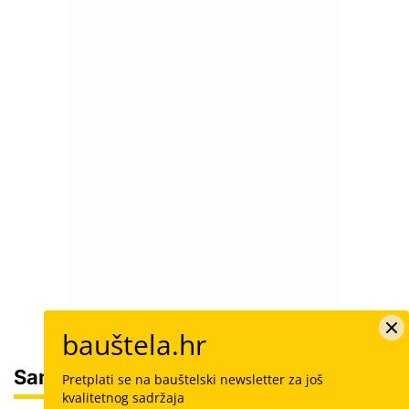
bauštela.hr
Sam svoj majstor
Pretplati se na bauštelski newsletter za još
kvalitetnog sadržaja