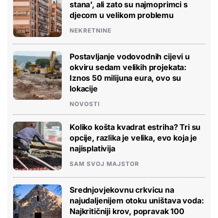
stana', ali zato su najmoprimci s
djecom u velikom problemu
NEKRETNINE
Postavljanje vodovodnih cijevi u
okviru sedam velikih projekata:
Iznos 50 milijuna eura, ovo su
lokacije
NOVOSTI
Koliko košta kvadrat estriha? Tri su
opcije, razlika je velika, evo koja je
najisplativija
SAM SVOJ MAJSTOR
Srednjovjekovnu crkvicu na
najudaljenijem otoku uništava voda:
Najkritičniji krov, popravak 100