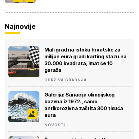
Najnovije
Mali grad na istoku hrvatske za
milijun eura gradi karting stazu na
30.000 kvadrata, imat će 10
garaža
ODRŽIVA GRADNJA
Galerija: Sanacija olimpijskog
bazena iz 1972., samo
antikorozivna zaštita 300 tisuća
eura
NOVOSTI