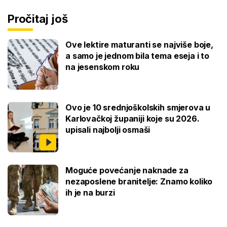
Pročitaj još
Ove lektire maturanti se najviše boje,
a samo je jednom bila tema eseja i to
na jesenskom roku
Ovo je 10 srednjoškolskih smjerova u
Karlovačkoj županiji koje su 2026.
upisali najbolji osmaši
Moguće povećanje naknade za
nezaposlene branitelje: Znamo koliko
ih je na burzi