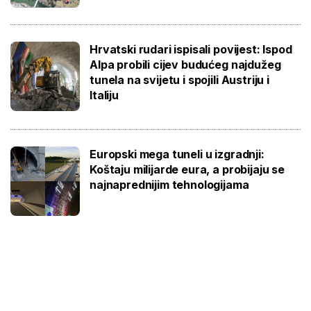
Hrvatski rudari ispisali povijest: Ispod
Alpa probili cijev budućeg najdužeg
tunela na svijetu i spojili Austriju i
Italiju
Europski mega tuneli u izgradnji:
Koštaju milijarde eura, a probijaju se
najnaprednijim tehnologijama