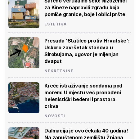
Šareno vertikalno selo: Nizozemci
za Kineze napravili zgradu koja
pomiče granice, boje i oblici pršte
ESTETIKA
Presuda 'Statileo protiv Hrvatske':
Uskoro završetak stanova u
Sirobujama, ugovor je mijenjan
dvaput
NEKRETNINE
Kreće istraživanje sondama pod
morem: U mjestu već pronađeni
helenistički bedemi i prastara
crkva
NOVOSTI
Dalmacija je ovo čekala 40 godina!
Na zapuštenom zemljištu Žnjana