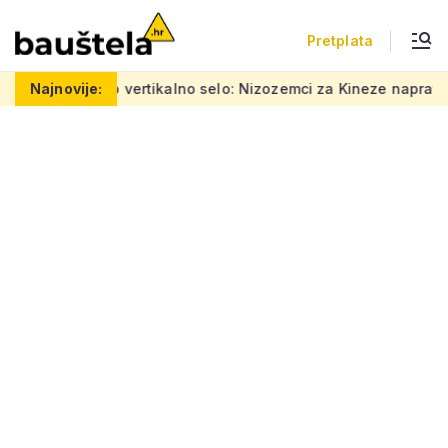
Pretplata
Šareno vertikalno selo: Nizozemci za Kineze napravili zgrad
Najnovije: