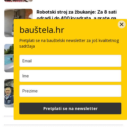
Robotski stroj za žbukanje: Za 8 sati
odradi i do 400 kvadrata, a prate ga
samo dva bauštelca
bauštela.hr
Pretplati se na bauštelski newsletter za još kvalitetnog
sadržaja
Stigla nova generacija kućnih bazena!
Po rubu možete hodati, a od kutije do
kupanca samo jedan sat
Koliko košta keramičar za kvadrat
pločica: Cijenu određuju površina,
dimenzije keramike, ali i lokacija
Pretplati se na newsletter